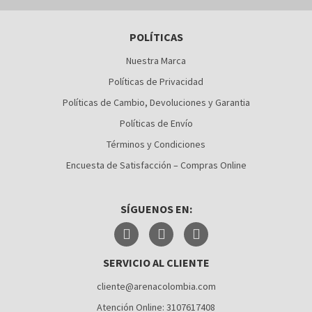
BARRANQUILLA
POLÍTICAS
BOGOTÁ
Nuestra Marca
BUCARAMANGA
Políticas de Privacidad
CALI
Políticas de Cambio, Devoluciones y Garantia
Políticas de Envío
CÚCUTA
Términos y Condiciones
MEDELLÍN
Encuesta de Satisfacción – Compras Online
MONTERÍA
SÍGUENOS EN:
NEIVA
PALMIRA
SERVICIO AL CLIENTE
PASTO
cliente@arenacolombia.com
PEREIRA
Atención Online: 3107617408