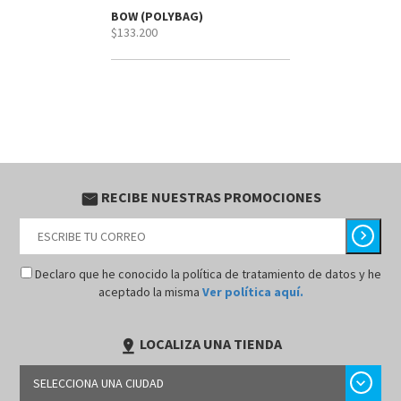
BOW (POLYBAG)
$133.200
RECIBE NUESTRAS PROMOCIONES
email
chevron_right
Declaro que he conocido la política de tratamiento de datos y he
aceptado la misma
Ver política aquí.
LOCALIZA UNA TIENDA
pin_drop
chevron_right
SELECCIONA UNA CIUDAD