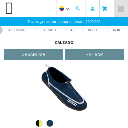
keyboard_arrow_down
search
person
shopping_cart
Envíos gratis por compras desde $200.000
ACCESORIOS
CALZADO
43
BUCEO
AZUL
CALZADO
ORGANIZAR
FILTRAR