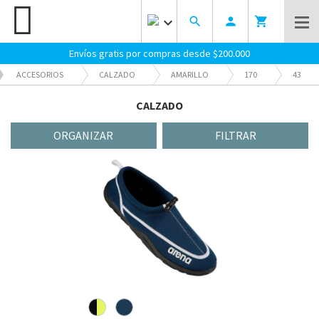
keyboard_arrow_down
search
person
shopping_cart
Envíos gratis por compras desde $200.000
ACCESORIOS
CALZADO
AMARILLO
170
43
ENTRENAMIENTO
CALZADO
ORGANIZAR
FILTRAR