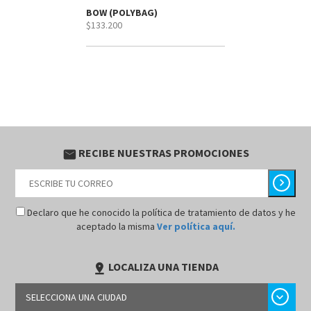
BOW (POLYBAG)
$133.200
RECIBE NUESTRAS PROMOCIONES
email
chevron_right
Declaro que he conocido la política de tratamiento de datos y he
aceptado la misma
Ver política aquí.
LOCALIZA UNA TIENDA
pin_drop
chevron_right
SELECCIONA UNA CIUDAD