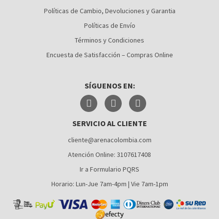
CALI
Políticas de Cambio, Devoluciones y Garantia
Políticas de Envío
CÚCUTA
Términos y Condiciones
MEDELLÍN
Encuesta de Satisfacción – Compras Online
MONTERÍA
SÍGUENOS EN:
NEIVA
PALMIRA
SERVICIO AL CLIENTE
PASTO
cliente@arenacolombia.com
PEREIRA
Atención Online: 3107617408
POPAYÁN
Ir a Formulario PQRS
SANTA MARTA
Horario: Lun-Jue 7am-4pm | Vie 7am-1pm
VILLAVICENCIO