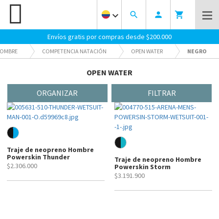
keyboard_arrow_down
search
person
shopping_cart
Envíos gratis por compras desde $200.000
OMBRE
COMPETENCIA NATACIÓN
OPEN WATER
NEGRO
OPEN WATER
ORGANIZAR
FILTRAR
Traje de neopreno Hombre
Powerskin Thunder
Traje de neopreno Hombre
$2.306.000
Powerskin Storm
$3.191.900