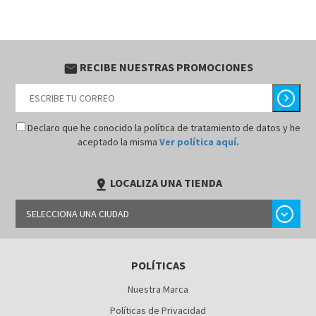
RECIBE NUESTRAS PROMOCIONES
email
chevron_right
Declaro que he conocido la política de tratamiento de datos y he
aceptado la misma
Ver política aquí.
LOCALIZA UNA TIENDA
pin_drop
chevron_right
SELECCIONA UNA CIUDAD
BARRANQUILLA
POLÍTICAS
BOGOTÁ
Nuestra Marca
BUCARAMANGA
Políticas de Privacidad