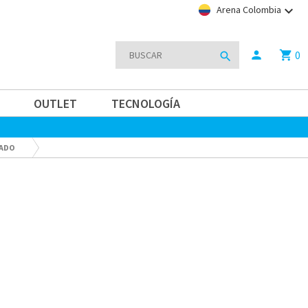
keyboard_arrow_down
Arena Colombia
0
person
shopping_cart
search
OUTLET
TECNOLOGÍA
ADO