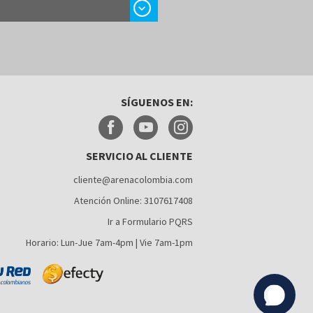
chevron_right
SÍGUENOS EN:
SERVICIO AL CLIENTE
cliente@arenacolombia.com
Atención Online: 3107617408
Ir a Formulario PQRS
Horario: Lun-Jue 7am-4pm | Vie 7am-1pm