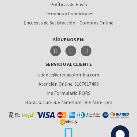
Políticas de Envío
CÚCUTA
Términos y Condiciones
MEDELLÍN
Encuesta de Satisfacción – Compras Online
MONTERÍA
SÍGUENOS EN:
NEIVA
PALMIRA
SERVICIO AL CLIENTE
PASTO
cliente@arenacolombia.com
PEREIRA
Atención Online: 3107617408
POPAYÁN
Ir a Formulario PQRS
Horario: Lun-Jue 7am-4pm | Vie 7am-1pm
SANTA MARTA
VILLAVICENCIO
YUMBO