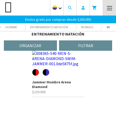
keyboard_arrow_down
search
person
shopping_cart
Envíos gratis por compras desde $200.000
HOMBRE
ENTRENAMIENTO NATACIÓN
MORADO
36
ENTRENAMIENTO NATACIÓN
ORGANIZAR
FILTRAR
Jammer Hombre Arena
Diamond
$229.000