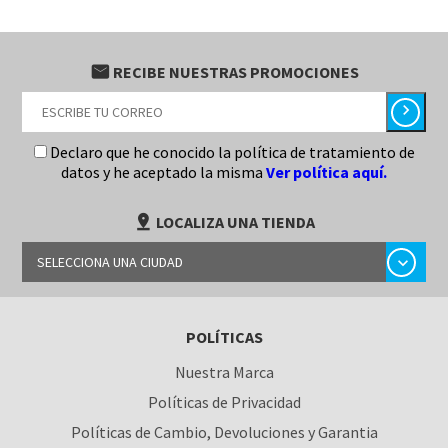
email
RECIBE NUESTRAS PROMOCIONES
chevron_right
Declaro que he conocido la política de tratamiento de
datos y he aceptado la misma
Ver política aquí.
pin_drop
LOCALIZA UNA TIENDA
chevron_right
SELECCIONA UNA CIUDAD
BARRANQUILLA
POLÍTICAS
BOGOTÁ
Nuestra Marca
BUCARAMANGA
Políticas de Privacidad
CALI
Políticas de Cambio, Devoluciones y Garantia