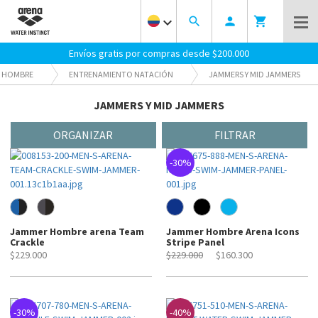
keyboard_arrow_down
search
person
shopping_cart
Envíos gratis por compras desde $200.000
HOMBRE
ENTRENAMIENTO NATACIÓN
JAMMERS Y MID JAMMERS
36
JAMMER
JAMMERS Y MID JAMMERS
ORGANIZAR
FILTRAR
-30%
Jammer Hombre arena Team
Jammer Hombre Arena Icons
Crackle
Stripe Panel
$229.000
$229.000
$160.300
-30%
-40%