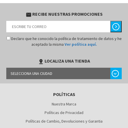
RECIBE NUESTRAS PROMOCIONES
email
chevron_right
Declaro que he conocido la política de tratamiento de datos y he
aceptado la misma
Ver política aquí.
LOCALIZA UNA TIENDA
pin_drop
chevron_right
SELECCIONA UNA CIUDAD
BARRANQUILLA
POLÍTICAS
BOGOTÁ
Nuestra Marca
BUCARAMANGA
Políticas de Privacidad
CALI
Políticas de Cambio, Devoluciones y Garantia