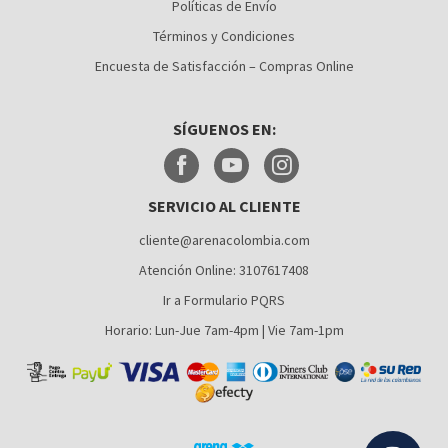
Políticas de Envío
CÚCUTA
Términos y Condiciones
MEDELLÍN
Encuesta de Satisfacción – Compras Online
MONTERÍA
SÍGUENOS EN:
NEIVA
PALMIRA
SERVICIO AL CLIENTE
PASTO
cliente@arenacolombia.com
PEREIRA
Atención Online: 3107617408
POPAYÁN
Ir a Formulario PQRS
SANTA MARTA
Horario: Lun-Jue 7am-4pm | Vie 7am-1pm
VILLAVICENCIO
YUMBO