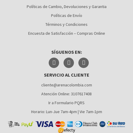
CALI
Políticas de Cambio, Devoluciones y Garantia
Políticas de Envío
CÚCUTA
Términos y Condiciones
MEDELLÍN
Encuesta de Satisfacción – Compras Online
MONTERÍA
SÍGUENOS EN:
NEIVA
PALMIRA
SERVICIO AL CLIENTE
PASTO
cliente@arenacolombia.com
PEREIRA
Atención Online: 3107617408
POPAYÁN
Ir a Formulario PQRS
SANTA MARTA
Horario: Lun-Jue 7am-4pm | Vie 7am-1pm
VILLAVICENCIO