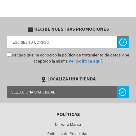
RECIBE NUESTRAS PROMOCIONES
email
chevron_right
Declaro que he conocido la política de tratamiento de datos y he
aceptado la misma
Ver política aquí.
LOCALIZA UNA TIENDA
pin_drop
chevron_right
SELECCIONA UNA CIUDAD
BARRANQUILLA
POLÍTICAS
BOGOTÁ
Nuestra Marca
BUCARAMANGA
Políticas de Privacidad