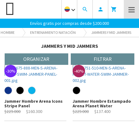
keyboard_arrow_down
search
person
shopping_cart
Envíos gratis por compras desde $200.000
HOMBRE
ENTRENAMIENTO NATACIÓN
JAMMERS Y MID JAMMERS
AZUL
JAMMERS Y MID JAMMERS
ORGANIZAR
FILTRAR
-30%
-40%
Jammer Hombre Arena Icons
Jammer Hombre Estampado
Stripe Panel
Arena Planet Water
$229.000
$160.300
$229.000
$137.400