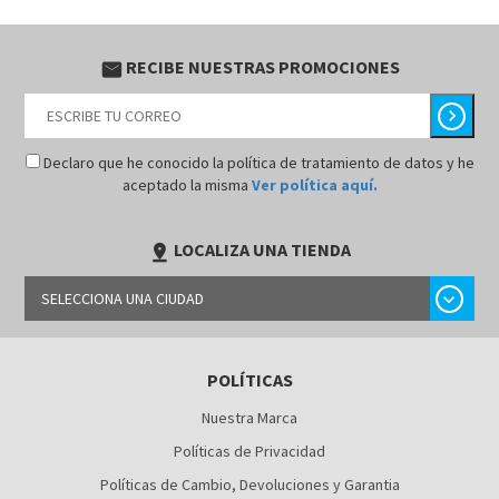
RECIBE NUESTRAS PROMOCIONES
email
chevron_right
Declaro que he conocido la política de tratamiento de datos y he
aceptado la misma
Ver política aquí.
LOCALIZA UNA TIENDA
pin_drop
chevron_right
SELECCIONA UNA CIUDAD
BARRANQUILLA
POLÍTICAS
BOGOTÁ
Nuestra Marca
BUCARAMANGA
Políticas de Privacidad
CALI
Políticas de Cambio, Devoluciones y Garantia