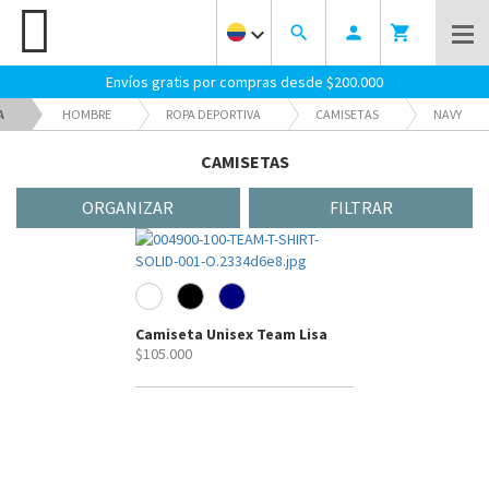
keyboard_arrow_down
search
person
shopping_cart
Envíos gratis por compras desde $200.000
A
HOMBRE
ROPA DEPORTIVA
CAMISETAS
NAVY
CAMISETAS
CAMISETAS
ORGANIZAR
FILTRAR
Camiseta Unisex Team Lisa
$105.000