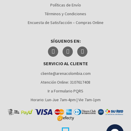
Políticas de Envío
CÚCUTA
Términos y Condiciones
MEDELLÍN
Encuesta de Satisfacción – Compras Online
MONTERÍA
SÍGUENOS EN:
NEIVA
PALMIRA
SERVICIO AL CLIENTE
PASTO
cliente@arenacolombia.com
PEREIRA
Atención Online: 3107617408
POPAYÁN
Ir a Formulario PQRS
SANTA MARTA
Horario: Lun-Jue 7am-4pm | Vie 7am-1pm
VILLAVICENCIO
YUMBO