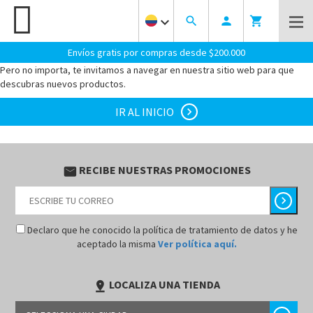
keyboard_arrow_down
search
person
shopping_cart
¡OOOPS! PARECE QUE LLEGASTE AL LUGAR EQUIVOCADO.
LA
PAGINA QUE BUSCAS NO EXISTE.
Envíos gratis por compras desde $200.000
Pero no importa, te invitamos a navegar en nuestra sitio web para que
descubras nuevos productos.
IR AL INICIO
chevron_right
RECIBE NUESTRAS PROMOCIONES
email
chevron_right
Declaro que he conocido la política de tratamiento de datos y he
aceptado la misma
Ver política aquí.
LOCALIZA UNA TIENDA
pin_drop