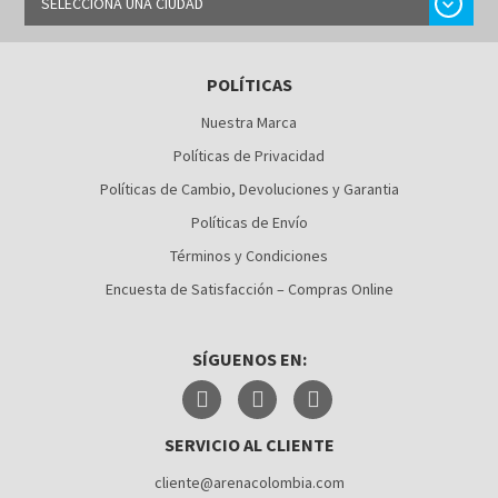
chevron_right
SELECCIONA UNA CIUDAD
BARRANQUILLA
POLÍTICAS
BOGOTÁ
Nuestra Marca
BUCARAMANGA
Políticas de Privacidad
CALI
Políticas de Cambio, Devoluciones y Garantia
Políticas de Envío
CÚCUTA
Términos y Condiciones
MEDELLÍN
Encuesta de Satisfacción – Compras Online
MONTERÍA
SÍGUENOS EN:
NEIVA
PALMIRA
SERVICIO AL CLIENTE
PASTO
cliente@arenacolombia.com
PEREIRA