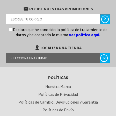
email
RECIBE NUESTRAS PROMOCIONES
chevron_right
Declaro que he conocido la política de tratamiento de
datos y he aceptado la misma
Ver política aquí.
pin_drop
LOCALIZA UNA TIENDA
chevron_right
SELECCIONA UNA CIUDAD
BARRANQUILLA
POLÍTICAS
BOGOTÁ
Nuestra Marca
BUCARAMANGA
Políticas de Privacidad
CALI
Políticas de Cambio, Devoluciones y Garantia
Políticas de Envío
CÚCUTA