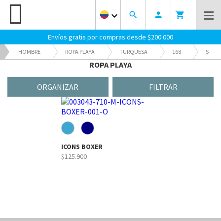
keyboard_arrow_down
search
person
shopping_cart
Envíos gratis por compras desde $200.000
HOMBRE
ROPA PLAYA
TURQUESA
168
S
ROPA PLAYA
ROPA PLAYA
ORGANIZAR
FILTRAR
ICONS BOXER
$125.900