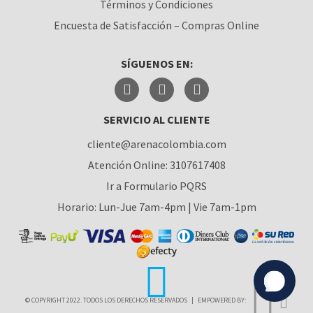
Términos y Condiciones
MEDELLÍN
Encuesta de Satisfacción – Compras Online
MONTERÍA
SÍGUENOS EN:
NEIVA
PALMIRA
SERVICIO AL CLIENTE
PASTO
cliente@arenacolombia.com
PEREIRA
Atención Online: 3107617408
POPAYÁN
Ir a Formulario PQRS
Horario: Lun-Jue 7am-4pm | Vie 7am-1pm
SANTA MARTA
VILLAVICENCIO
YUMBO
© COPYRIGHT 2022. TODOS LOS DERECHOS RESERVADOS
|
EMPOWERED BY: