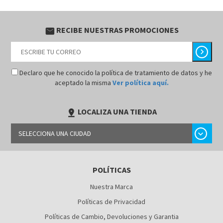
RECIBE NUESTRAS PROMOCIONES
email
chevron_right
Declaro que he conocido la política de tratamiento de datos y he
aceptado la misma
Ver política aquí.
LOCALIZA UNA TIENDA
pin_drop
chevron_right
SELECCIONA UNA CIUDAD
BARRANQUILLA
POLÍTICAS
BOGOTÁ
Nuestra Marca
BUCARAMANGA
Políticas de Privacidad
CALI
Políticas de Cambio, Devoluciones y Garantia