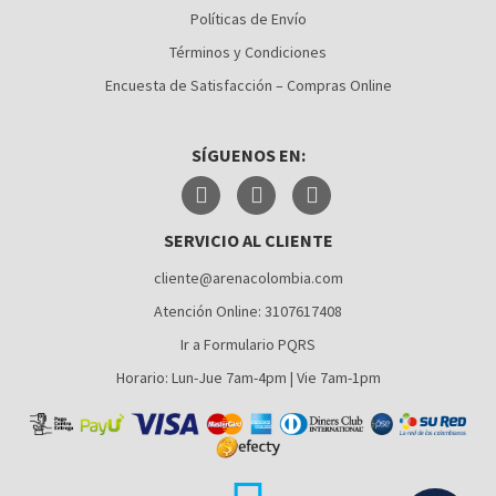
Políticas de Envío
CÚCUTA
Términos y Condiciones
MEDELLÍN
Encuesta de Satisfacción – Compras Online
MONTERÍA
SÍGUENOS EN:
NEIVA
PALMIRA
SERVICIO AL CLIENTE
PASTO
cliente@arenacolombia.com
PEREIRA
Atención Online: 3107617408
POPAYÁN
Ir a Formulario PQRS
SANTA MARTA
Horario: Lun-Jue 7am-4pm | Vie 7am-1pm
VILLAVICENCIO
YUMBO