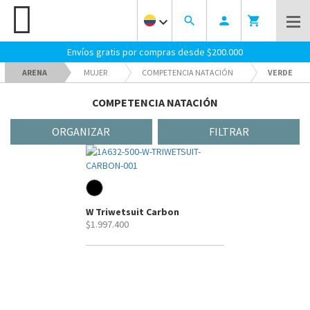
keyboard_arrow_down
search
person
shopping_cart
Envíos gratis por compras desde $200.000
ARENA
MUJER
COMPETENCIA NATACIÓN
VERDE
COMPETENCIA NATACIÓN
ORGANIZAR
FILTRAR
W Triwetsuit Carbon
$1.997.400