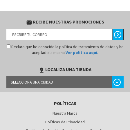
RECIBE NUESTRAS PROMOCIONES
email
chevron_right
Declaro que he conocido la política de tratamiento de datos y he
aceptado la misma
Ver política aquí.
LOCALIZA UNA TIENDA
pin_drop
chevron_right
SELECCIONA UNA CIUDAD
BARRANQUILLA
POLÍTICAS
BOGOTÁ
Nuestra Marca
BUCARAMANGA
Políticas de Privacidad
CALI