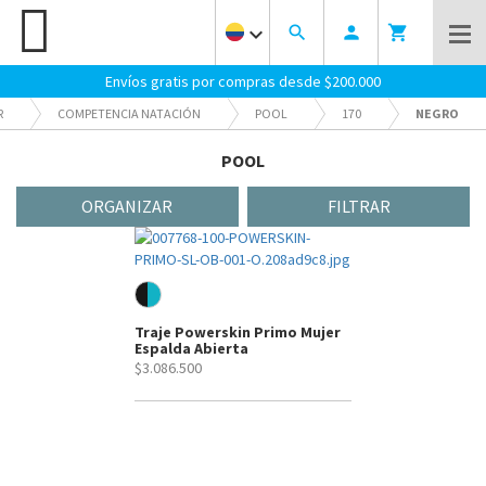
keyboard_arrow_down
search
person
shopping_cart
Envíos gratis por compras desde $200.000
R
COMPETENCIA NATACIÓN
POOL
170
NEGRO
POOL
ORGANIZAR
FILTRAR
Traje Powerskin Primo Mujer
Espalda Abierta
$3.086.500