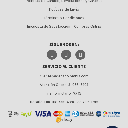
Políticas de Cambio, Devoluciones y Garantia
Políticas de Envío
CÚCUTA
Términos y Condiciones
MEDELLÍN
Encuesta de Satisfacción – Compras Online
MONTERÍA
SÍGUENOS EN:
NEIVA
PALMIRA
SERVICIO AL CLIENTE
PASTO
cliente@arenacolombia.com
PEREIRA
Atención Online: 3107617408
POPAYÁN
Ir a Formulario PQRS
SANTA MARTA
Horario: Lun-Jue 7am-4pm | Vie 7am-1pm
VILLAVICENCIO
YUMBO