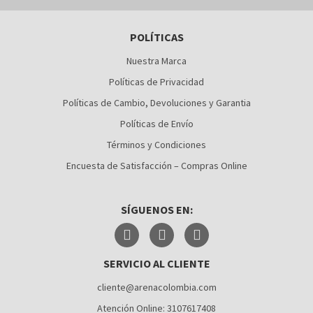
BARRANQUILLA
POLÍTICAS
BOGOTÁ
Nuestra Marca
BUCARAMANGA
Políticas de Privacidad
CALI
Políticas de Cambio, Devoluciones y Garantia
Políticas de Envío
CÚCUTA
Términos y Condiciones
MEDELLÍN
Encuesta de Satisfacción – Compras Online
MONTERÍA
SÍGUENOS EN:
NEIVA
PALMIRA
SERVICIO AL CLIENTE
PASTO
cliente@arenacolombia.com
PEREIRA
Atención Online: 3107617408