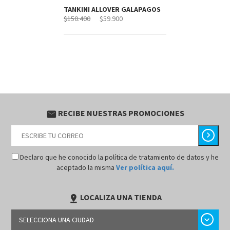
TANKINI ALLOVER GALAPAGOS
$150.400
$59.900
RECIBE NUESTRAS PROMOCIONES
email
chevron_right
Declaro que he conocido la política de tratamiento de datos y he
aceptado la misma
Ver política aquí.
LOCALIZA UNA TIENDA
pin_drop
chevron_right
SELECCIONA UNA CIUDAD