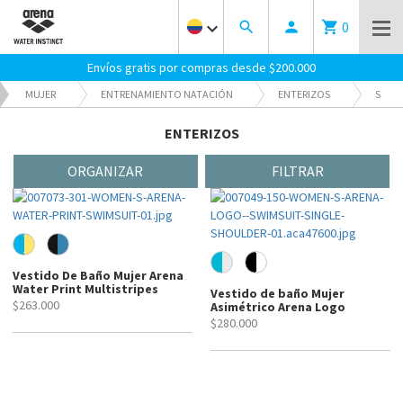
0
keyboard_arrow_down
search
person
shopping_cart
Envíos gratis por compras desde $200.000
MUJER
ENTRENAMIENTO NATACIÓN
ENTERIZOS
S
168
ENTERIZOS
ORGANIZAR
FILTRAR
Vestido De Baño Mujer Arena
Water Print Multistripes
Vestido de baño Mujer
$263.000
Asimétrico Arena Logo
$280.000