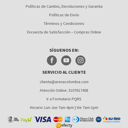
CALI
Políticas de Cambio, Devoluciones y Garantia
Políticas de Envío
CÚCUTA
Términos y Condiciones
MEDELLÍN
Encuesta de Satisfacción – Compras Online
MONTERÍA
SÍGUENOS EN:
NEIVA
PALMIRA
SERVICIO AL CLIENTE
PASTO
cliente@arenacolombia.com
PEREIRA
Atención Online: 3107617408
POPAYÁN
Ir a Formulario PQRS
SANTA MARTA
Horario: Lun-Jue 7am-4pm | Vie 7am-1pm
VILLAVICENCIO