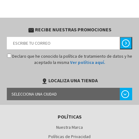
RECIBE NUESTRAS PROMOCIONES
email
chevron_right
Declaro que he conocido la política de tratamiento de datos y he
aceptado la misma
Ver política aquí.
LOCALIZA UNA TIENDA
pin_drop
chevron_right
SELECCIONA UNA CIUDAD
BARRANQUILLA
POLÍTICAS
BOGOTÁ
Nuestra Marca
BUCARAMANGA
Políticas de Privacidad