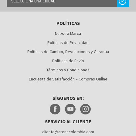
chevron_right
SELECCIONA UNA CIUDAD
BARRANQUILLA
POLÍTICAS
BOGOTÁ
Nuestra Marca
BUCARAMANGA
Políticas de Privacidad
CALI
Políticas de Cambio, Devoluciones y Garantia
Políticas de Envío
CÚCUTA
Términos y Condiciones
MEDELLÍN
Encuesta de Satisfacción – Compras Online
MONTERÍA
SÍGUENOS EN:
NEIVA
PALMIRA
SERVICIO AL CLIENTE
PASTO
cliente@arenacolombia.com
PEREIRA