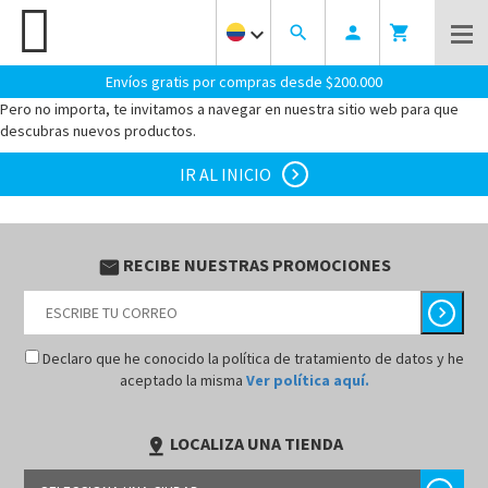
keyboard_arrow_down
search
person
shopping_cart
¡OOOPS! PARECE QUE LLEGASTE AL LUGAR EQUIVOCADO.
LA
PAGINA QUE BUSCAS NO EXISTE.
Envíos gratis por compras desde $200.000
Pero no importa, te invitamos a navegar en nuestra sitio web para que
descubras nuevos productos.
IR AL INICIO
chevron_right
RECIBE NUESTRAS PROMOCIONES
email
chevron_right
Declaro que he conocido la política de tratamiento de datos y he
aceptado la misma
Ver política aquí.
LOCALIZA UNA TIENDA
pin_drop