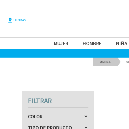
pin_drop
TIENDAS
MUJER
HOMBRE
NIÑA
ARENA
N
FILTRAR
COLOR
TIPO DE PRODUCTO