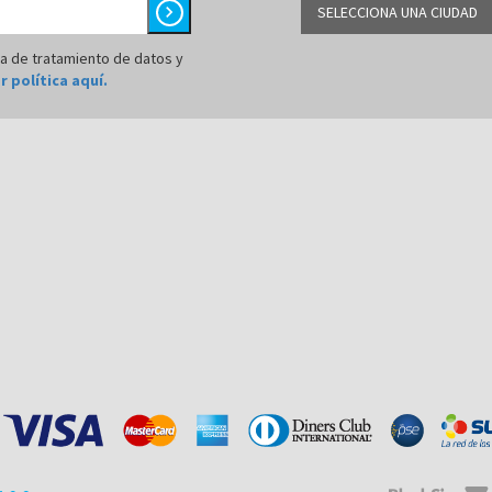
chevron_right
SELECCIONA UNA CIUDAD
BARRANQUILLA
ca de tratamiento de datos y
r política aquí.
BOGOTÁ
BUCARAMANGA
CALI
CÚCUTA
MEDELLÍN
MONTERÍA
NEIVA
PALMIRA
PASTO