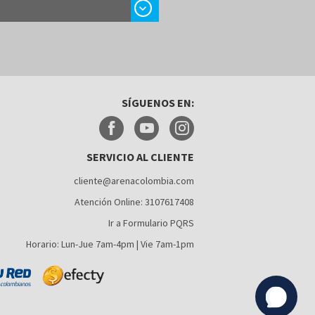
chevron_right
SÍGUENOS EN:
SERVICIO AL CLIENTE
cliente@arenacolombia.com
Atención Online: 3107617408
Ir a Formulario PQRS
Horario: Lun-Jue 7am-4pm | Vie 7am-1pm