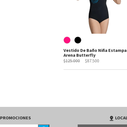
Vestido De Baño Niña Estamp
Arena Butterfly
$125.000
$87.500
 PROMOCIONES
LOCAL
pin_drop