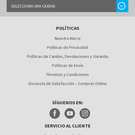
chevron_right
SELECCIONA UNA CIUDAD
BARRANQUILLA
POLÍTICAS
BOGOTÁ
Nuestra Marca
BUCARAMANGA
Políticas de Privacidad
CALI
Políticas de Cambio, Devoluciones y Garantia
Políticas de Envío
CÚCUTA
Términos y Condiciones
MEDELLÍN
Encuesta de Satisfacción – Compras Online
MONTERÍA
SÍGUENOS EN:
NEIVA
PALMIRA
SERVICIO AL CLIENTE
PASTO