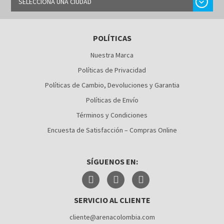
chevron_right
SELECCIONA UNA CIUDAD
BARRANQUILLA
POLÍTICAS
BOGOTÁ
Nuestra Marca
BUCARAMANGA
Políticas de Privacidad
CALI
Políticas de Cambio, Devoluciones y Garantia
Políticas de Envío
CÚCUTA
Términos y Condiciones
MEDELLÍN
Encuesta de Satisfacción – Compras Online
MONTERÍA
SÍGUENOS EN:
NEIVA
PALMIRA
SERVICIO AL CLIENTE
PASTO
cliente@arenacolombia.com
PEREIRA