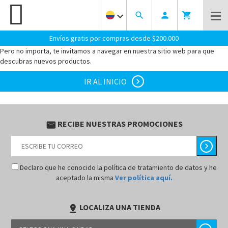
keyboard_arrow_down
search
person
shopping_cart
¡OOOPS! PARECE QUE LLEGASTE AL LUGAR EQUIVOCADO.
LA
PAGINA QUE BUSCAS NO EXISTE.
Envíos gratis por compras desde $200.000
Pero no importa, te invitamos a navegar en nuestra sitio web para que
descubras nuevos productos.
IR AL INICIO
chevron_right
RECIBE NUESTRAS PROMOCIONES
email
chevron_right
Declaro que he conocido la política de tratamiento de datos y he
aceptado la misma
Ver política aquí.
LOCALIZA UNA TIENDA
pin_drop