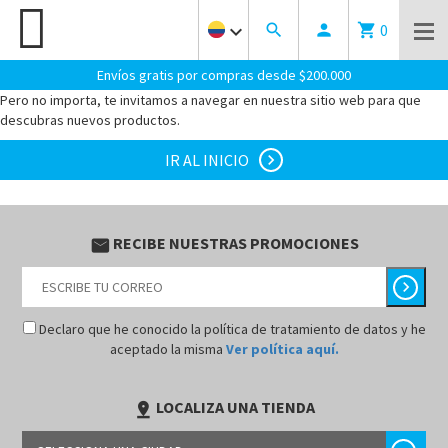
0
keyboard_arrow_down
search
person
shopping_cart
¡OOOPS! PARECE QUE LLEGASTE AL LUGAR EQUIVOCADO.
LA
PAGINA QUE BUSCAS NO EXISTE.
Envíos gratis por compras desde $200.000
Pero no importa, te invitamos a navegar en nuestra sitio web para que
descubras nuevos productos.
IR AL INICIO
chevron_right
RECIBE NUESTRAS PROMOCIONES
email
chevron_right
Declaro que he conocido la política de tratamiento de datos y he
aceptado la misma
Ver política aquí.
LOCALIZA UNA TIENDA
pin_drop