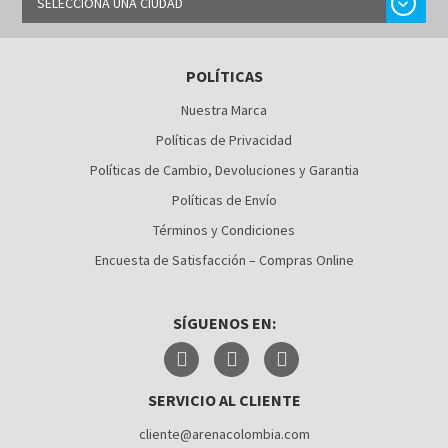
chevron_right
SELECCIONA UNA CIUDAD
BARRANQUILLA
POLÍTICAS
BOGOTÁ
Nuestra Marca
BUCARAMANGA
Políticas de Privacidad
CALI
Políticas de Cambio, Devoluciones y Garantia
Políticas de Envío
CÚCUTA
Términos y Condiciones
MEDELLÍN
Encuesta de Satisfacción – Compras Online
MONTERÍA
SÍGUENOS EN:
NEIVA
PALMIRA
SERVICIO AL CLIENTE
PASTO
cliente@arenacolombia.com
PEREIRA