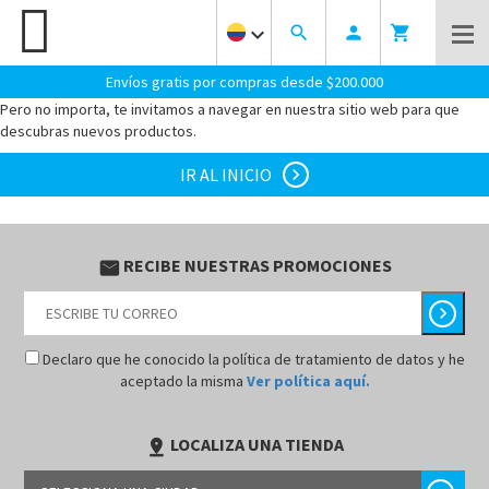
keyboard_arrow_down
search
person
shopping_cart
¡OOOPS! PARECE QUE LLEGASTE AL LUGAR EQUIVOCADO.
LA
PAGINA QUE BUSCAS NO EXISTE.
Envíos gratis por compras desde $200.000
Pero no importa, te invitamos a navegar en nuestra sitio web para que
descubras nuevos productos.
IR AL INICIO
chevron_right
RECIBE NUESTRAS PROMOCIONES
email
chevron_right
Declaro que he conocido la política de tratamiento de datos y he
aceptado la misma
Ver política aquí.
LOCALIZA UNA TIENDA
pin_drop