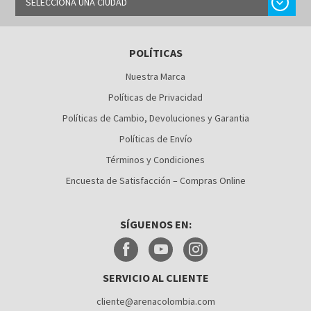
chevron_right
SELECCIONA UNA CIUDAD
BARRANQUILLA
POLÍTICAS
BOGOTÁ
Nuestra Marca
BUCARAMANGA
Políticas de Privacidad
CALI
Políticas de Cambio, Devoluciones y Garantia
Políticas de Envío
CÚCUTA
Términos y Condiciones
MEDELLÍN
Encuesta de Satisfacción – Compras Online
MONTERÍA
SÍGUENOS EN:
NEIVA
PALMIRA
SERVICIO AL CLIENTE
PASTO
cliente@arenacolombia.com
PEREIRA