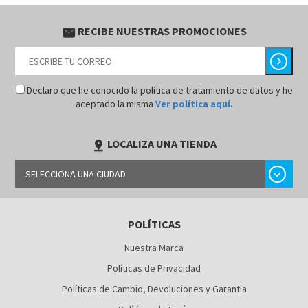
RECIBE NUESTRAS PROMOCIONES
email
chevron_right
Declaro que he conocido la política de tratamiento de datos y he
aceptado la misma
Ver política aquí.
LOCALIZA UNA TIENDA
pin_drop
chevron_right
SELECCIONA UNA CIUDAD
BARRANQUILLA
POLÍTICAS
BOGOTÁ
Nuestra Marca
BUCARAMANGA
Políticas de Privacidad
CALI
Políticas de Cambio, Devoluciones y Garantia