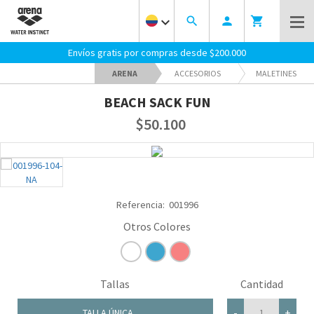
keyboard_arrow_down
search
person
shopping_cart
Envíos gratis por compras desde $200.000
ARENA
ACCESORIOS
MALETINES
BEACH SACK FUN
$50.100
Referencia:
001996
Tallas
Cantidad
-
+
TALLA ÚNICA