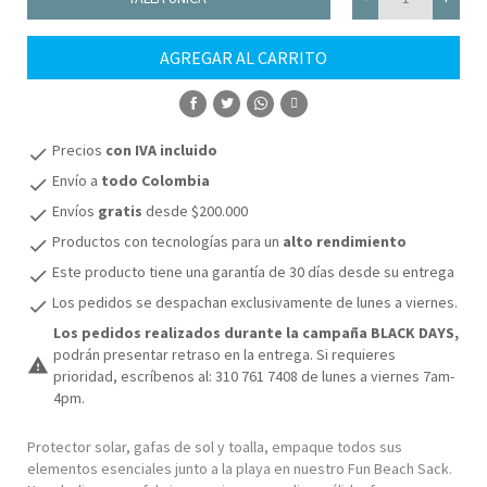
AGREGAR AL CARRITO
COMPRAR
Precios
con IVA incluido
check
Envío a
todo Colombia
check
Envíos
gratis
desde $200.000
check
Productos con tecnologías para un
alto rendimiento
check
Este producto tiene una garantía de 30 días desde su entrega
check
Los pedidos se despachan exclusivamente de lunes a viernes.
check
Los pedidos realizados durante la campaña BLACK DAYS,
podrán presentar retraso en la entrega. Si requieres
warning
prioridad, escríbenos al: 310 761 7408 de lunes a viernes 7am-
4pm.
Protector solar, gafas de sol y toalla, empaque todos sus
elementos esenciales junto a la playa en nuestro Fun Beach Sack.