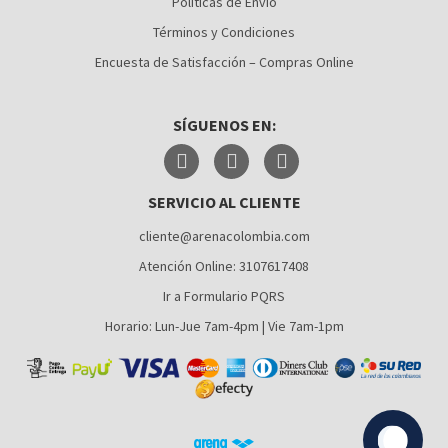
Políticas de Envío
CÚCUTA
Términos y Condiciones
MEDELLÍN
Encuesta de Satisfacción – Compras Online
MONTERÍA
SÍGUENOS EN:
NEIVA
PALMIRA
SERVICIO AL CLIENTE
PASTO
cliente@arenacolombia.com
PEREIRA
Atención Online: 3107617408
POPAYÁN
Ir a Formulario PQRS
SANTA MARTA
Horario: Lun-Jue 7am-4pm | Vie 7am-1pm
VILLAVICENCIO
YUMBO