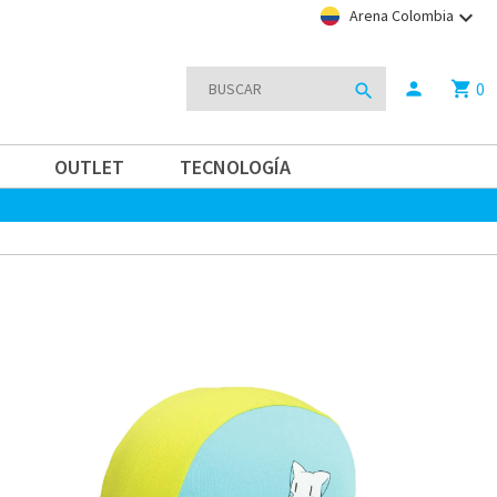
keyboard_arrow_down
Arena Colombia
0
person
shopping_cart
search
OUTLET
TECNOLOGÍA