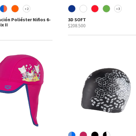
2
3
+
+
ción Poliéster Niños 6-
3D SOFT
x II
$208.500