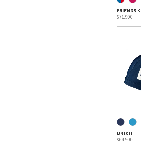
FRIENDS K
$71.900
UNIX II
$64.500