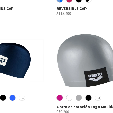
IDS CAP
REVERSIBLE CAP
$113.400
1
4
+
+
Gorro de natación Logo Mould
$70.200