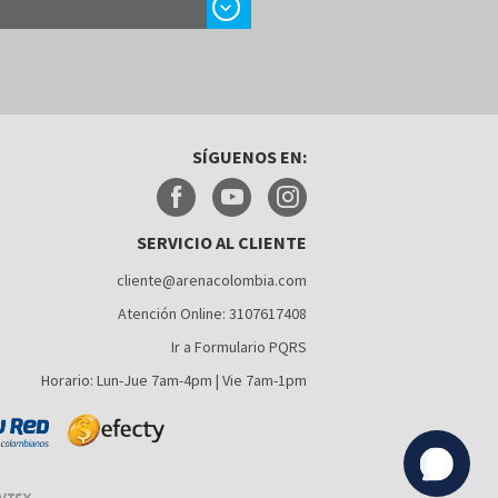
chevron_right
SÍGUENOS EN:
SERVICIO AL CLIENTE
cliente@arenacolombia.com
Atención Online: 3107617408
Ir a Formulario PQRS
Horario: Lun-Jue 7am-4pm | Vie 7am-1pm