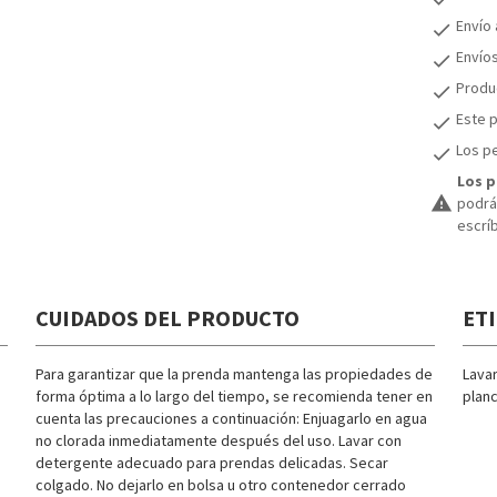
Envío
check
Envío
check
Produc
check
Este p
check
Los pe
check
Los p
warning
podrán
escrí
CUIDADOS DEL PRODUCTO
ET
Para garantizar que la prenda mantenga las propiedades de
Lava
forma óptima a lo largo del tiempo, se recomienda tener en
planc
cuenta las precauciones a continuación: Enjuagarlo en agua
no clorada inmediatamente después del uso. Lavar con
detergente adecuado para prendas delicadas. Secar
colgado. No dejarlo en bolsa u otro contenedor cerrado