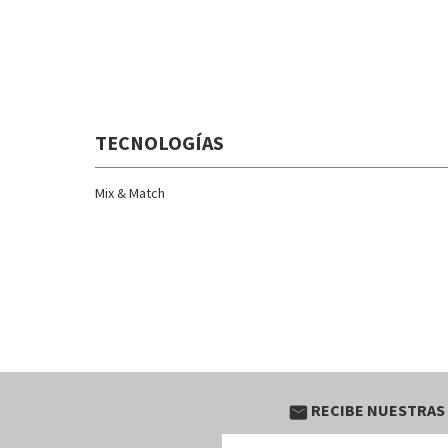
TECNOLOGÍAS
Mix & Match
RECIBE NUESTRAS
email