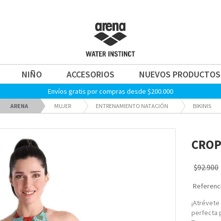
NIÑO
ACCESORIOS
NUEVOS PRODUCTOS
Envíos gratis por compras desde $200.000
ARENA
MUJER
ENTRENAMIENTO NATACIÓN
BIKINIS
CROP
$92.900
Referenci
¡Atrévete
perfecta 