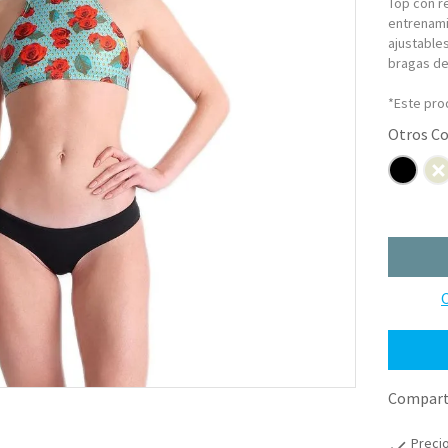
Top con r
entrenami
ajustable
bragas de
*Este pro
C
Comparti
Preci
check