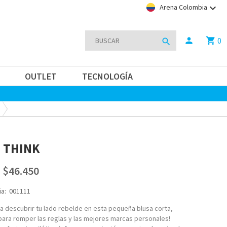
keyboard_arrow_down
Arena Colombia
0
person
shopping_cart
search
OUTLET
TECNOLOGÍA
 THINK
$46.450
a:
001111
 a descubrir tu lado rebelde en esta pequeña blusa corta,
para romper las reglas y las mejores marcas personales!