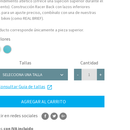
endimiento atlético (ofrece una sujeción superior durante el
ento). Construcción Racer Back con lazos inferiores
s para un ajuste preciso, combínalo con una de nuestras
 bikini (como REAL BRIEF).
ducto corresponde únicamente a pieza superior.
Tallas
Cantidad
chevron_right
-
+
SELECCIONA UNA TALLA
onsultar Guia de tallas
S
launch
M
AGREGAR AL CARRITO
L
r en redes sociales
XL
os
con IVA incluido