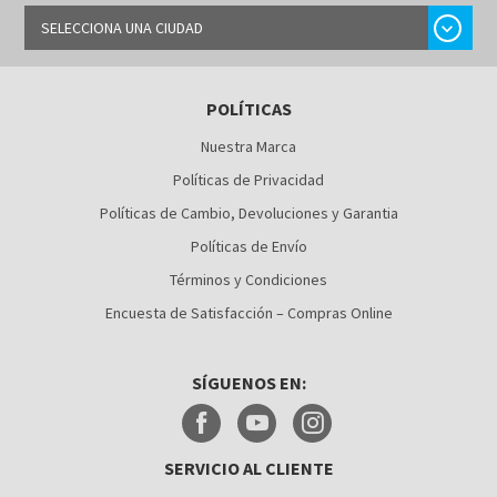
chevron_right
SELECCIONA UNA CIUDAD
BARRANQUILLA
POLÍTICAS
BOGOTÁ
Nuestra Marca
BUCARAMANGA
Políticas de Privacidad
CALI
Políticas de Cambio, Devoluciones y Garantia
Políticas de Envío
CÚCUTA
Términos y Condiciones
MEDELLÍN
Encuesta de Satisfacción – Compras Online
MONTERÍA
SÍGUENOS EN:
NEIVA
PALMIRA
SERVICIO AL CLIENTE
PASTO