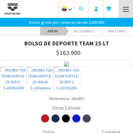
keyboard_arrow_down
search
person
shopping_cart
Envíos gratis por compras desde $200.000
ARENA
ACCESORIOS
MALETINES
BOLSO DE DEPORTE TEAM 25 LT
$163.900
Referencia:
002483
Tallas
Cantidad