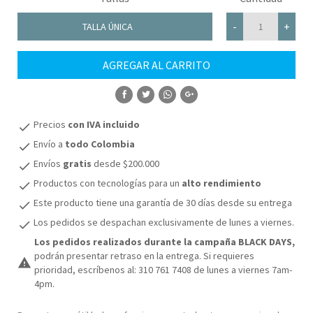
-
+
TALLA ÚNICA
AGREGAR AL CARRITO
COMPRAR
Precios
con IVA incluido
check
Envío a
todo Colombia
check
Envíos
gratis
desde $200.000
check
Productos con tecnologías para un
alto rendimiento
check
Este producto tiene una garantía de 30 días desde su entrega
check
Los pedidos se despachan exclusivamente de lunes a viernes.
check
Los pedidos realizados durante la campaña BLACK DAYS,
podrán presentar retraso en la entrega. Si requieres
warning
prioridad, escríbenos al: 310 761 7408 de lunes a viernes 7am-
4pm.