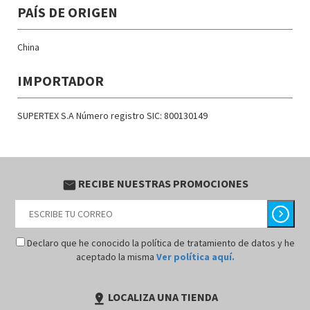
PAÍS DE ORIGEN
China
IMPORTADOR
SUPERTEX S.A Número registro SIC: 800130149
RECIBE NUESTRAS PROMOCIONES
email
chevron_right
Declaro que he conocido la política de tratamiento de datos y he
aceptado la misma
Ver política aquí.
LOCALIZA UNA TIENDA
pin_drop