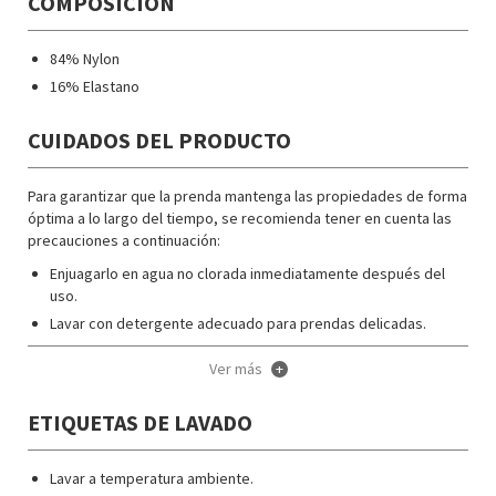
COMPOSICIÓN
84% Nylon
16% Elastano
CUIDADOS DEL PRODUCTO
Para garantizar que la prenda mantenga las propiedades de forma
óptima a lo largo del tiempo, se recomienda tener en cuenta las
precauciones a continuación:
Enjuagarlo en agua no clorada inmediatamente después del
uso.
Lavar con detergente adecuado para prendas delicadas.
Secar colgado.
Ver más
+
No dejarlo en bolsa u otro contenedor cerrado durante un
periodo de tiempo prolongado.
ETIQUETAS DE LAVADO
No exponerlo a la luz cuando esté húmedos en el interior de
una bolsa u otro contenedor cerrado.Siga las instrucciones de
lavado que figuran en la etiqueta del artículo. Esta contiene
Lavar a temperatura ambiente.
símbolos de gran utilidad para el cuidado del artículo