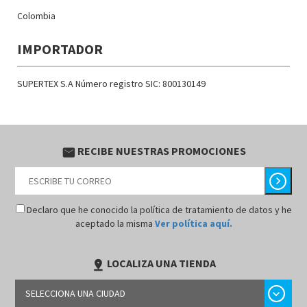
Colombia
IMPORTADOR
SUPERTEX S.A Número registro SIC: 800130149
RECIBE NUESTRAS PROMOCIONES
email
chevron_right
Declaro que he conocido la política de tratamiento de datos y he
aceptado la misma
Ver política aquí.
LOCALIZA UNA TIENDA
pin_drop
chevron_right
SELECCIONA UNA CIUDAD