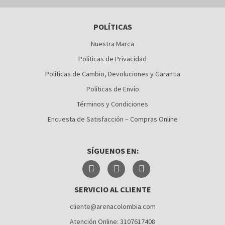
BARRANQUILLA
POLÍTICAS
BOGOTÁ
Nuestra Marca
BUCARAMANGA
Políticas de Privacidad
CALI
Políticas de Cambio, Devoluciones y Garantia
Políticas de Envío
CÚCUTA
Términos y Condiciones
MEDELLÍN
Encuesta de Satisfacción – Compras Online
MONTERÍA
SÍGUENOS EN:
NEIVA
PALMIRA
SERVICIO AL CLIENTE
PASTO
cliente@arenacolombia.com
PEREIRA
Atención Online: 3107617408