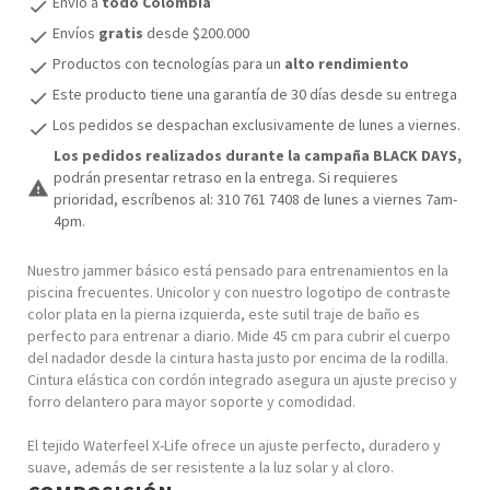
Envío a
todo Colombia
check
Envíos
gratis
desde $200.000
check
Productos con tecnologías para un
alto rendimiento
check
Este producto tiene una garantía de 30 días desde su entrega
check
Los pedidos se despachan exclusivamente de lunes a viernes.
check
Los pedidos realizados durante la campaña BLACK DAYS,
podrán presentar retraso en la entrega. Si requieres
warning
prioridad, escríbenos al: 310 761 7408 de lunes a viernes 7am-
4pm.
Nuestro jammer básico está pensado para entrenamientos en la
piscina frecuentes. Unicolor y con nuestro logotipo de contraste
color plata en la pierna izquierda, este sutil traje de baño es
perfecto para entrenar a diario. Mide 45 cm para cubrir el cuerpo
del nadador desde la cintura hasta justo por encima de la rodilla.
Cintura elástica con cordón integrado asegura un ajuste preciso y
forro delantero para mayor soporte y comodidad.
El tejido Waterfeel X-Life ofrece un ajuste perfecto, duradero y
suave, además de ser resistente a la luz solar y al cloro.