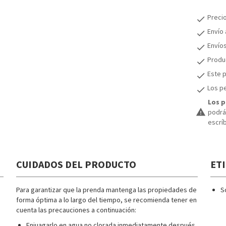
Preci
check
Envío
check
Envío
check
Produc
check
Este p
check
Los pe
check
Los p
warning
podrán
escrí
CUIDADOS DEL PRODUCTO
ET
Para garantizar que la prenda mantenga las propiedades de
S
forma óptima a lo largo del tiempo, se recomienda tener en
cuenta las precauciones a continuación:
Enjuagarlo en agua no clorada inmediatamente después