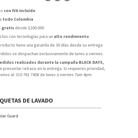
os
con IVA incluido
 a
todo Colombia
s
gratis
desde $200.000
tos con tecnologías para un
alto rendimiento
roducto tiene una garantía de 30 días desde su entrega
didos se despachan exclusivamente de lunes a viernes.
edidos realizados durante la campaña BLACK DAYS,
 presentar retraso en la entrega. Si requieres prioridad,
benos al: 310 761 7408 de lunes a viernes 7am-4pm.
IQUETAS DE LAVADO
olar Guard