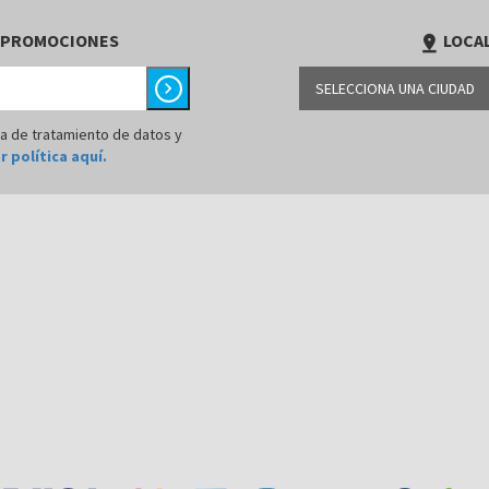
 PROMOCIONES
LOCAL
pin_drop
chevron_right
SELECCIONA UNA CIUDAD
BARRANQUILLA
ca de tratamiento de datos y
r política aquí.
BOGOTÁ
BUCARAMANGA
CALI
CÚCUTA
MEDELLÍN
MONTERÍA
NEIVA
PALMIRA