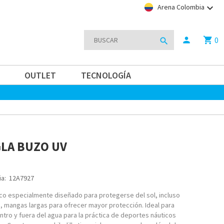
keyboard_arrow_down
Arena Colombia
0
person
shopping_cart
search
OUTLET
TECNOLOGÍA
LA BUZO UV
a:
12A7927
co especialmente diseñado para protegerse del sol, incluso
a, mangas largas para ofrecer mayor protección. Ideal para
ntro y fuera del agua para la práctica de deportes náuticos