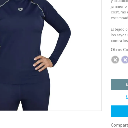
y acuático
jammer o s
costuras 
estampad
El tejido
los rayos 
contra los
N
C
Comparti