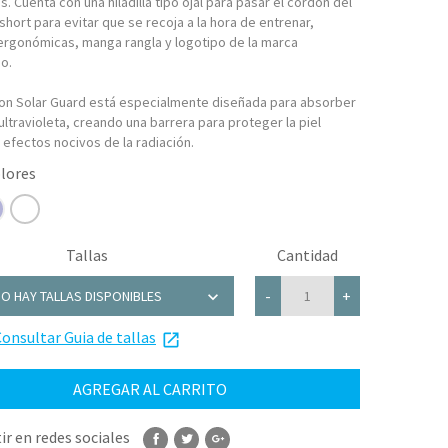
s. Cuenta con una hiladilla tipo ojal para pasar el cordón del
hort para evitar que se recoja a la hora de entrenar,
ergonómicas, manga rangla y logotipo de la marca
o.
 con Solar Guard está especialmente diseñada para absorber
ultravioleta, creando una barrera para proteger la piel
 efectos nocivos de la radiación.
Tallas
Cantidad
chevron_right
-
+
O HAY TALLAS DISPONIBLES
onsultar Guia de tallas
launch
AGREGAR AL CARRITO
r en redes sociales