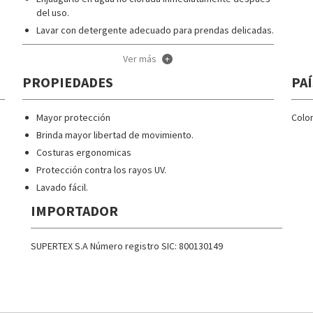
del uso.
Lavar con detergente adecuado para prendas delicadas.
Secar colgado.
Ver más
+
No dejarlo en bolsa u otro contenedor cerrado durante
un periodo de tiempo prolongado.
PROPIEDADES
PAÍ
No exponerlo a la luz cuando esté húmedos en el interior
de una bolsa u otro contenedor cerrado.Siga las
Mayor protección
Colo
instrucciones de lavado que figuran en la etiqueta del
Brinda mayor libertad de movimiento.
artículo. Esta contiene símbolos de gran utilidad para el
cuidado del artículo adquirido.
Costuras ergonomicas
Protección contra los rayos UV.
Lavado fácil.
IMPORTADOR
SUPERTEX S.A Número registro SIC: 800130149