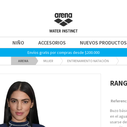
NIÑO
ACCESORIOS
NUEVOS PRODUCTOS
Envíos gratis por compras desde $200.000
ARENA
MUJER
ENTRENAMIENTO NATACIÓN
RANG
Referenci
Buzo bási
en el agu
usarse de