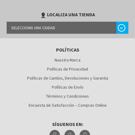
LOCALIZA UNA TIENDA
pin_drop
chevron_right
SELECCIONA UNA CIUDAD
BARRANQUILLA
POLÍTICAS
BOGOTÁ
Nuestra Marca
BUCARAMANGA
Políticas de Privacidad
CALI
Políticas de Cambio, Devoluciones y Garantia
Políticas de Envío
CÚCUTA
Términos y Condiciones
MEDELLÍN
Encuesta de Satisfacción – Compras Online
MONTERÍA
SÍGUENOS EN:
NEIVA