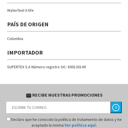
Waterfeel X-life
PAÍS DE ORIGEN
Colombia
IMPORTADOR
SUPERTEX S.A Número registro SIC: 800130149
RECIBE NUESTRAS PROMOCIONES
email
chevron_right
Declaro que he conocido la política de tratamiento de datos y he
aceptado la misma
Ver política aquí.