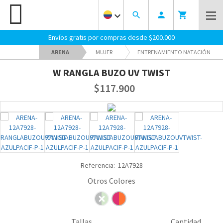
keyboard_arrow_down
search
person
shopping_cart
Envíos gratis por compras desde $200.000
ARENA
MUJER
ENTRENAMIENTO NATACIÓN
W RANGLA BUZO UV TWIST
$117.900
Referencia:
12A7928
Tallas
Cantidad