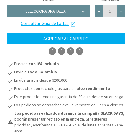
chevron_right
-
+
SELECCIONA UNA TALLA
Consultar Guia de tallas
M
launch
AGREGAR AL CARRITO
COMPRAR
Precios
con IVA incluido
check
Envío a
todo Colombia
check
Envíos
gratis
desde $200.000
check
Productos con tecnologías para un
alto rendimiento
check
Este producto tiene una garantía de 30 días desde su entrega
check
Los pedidos se despachan exclusivamente de lunes a viernes.
check
Los pedidos realizados durante la campaña BLACK DAYS,
podrán presentar retraso en la entrega. Si requieres
warning
prioridad, escríbenos al: 310 761 7408 de lunes a viernes 7am-
4pm.