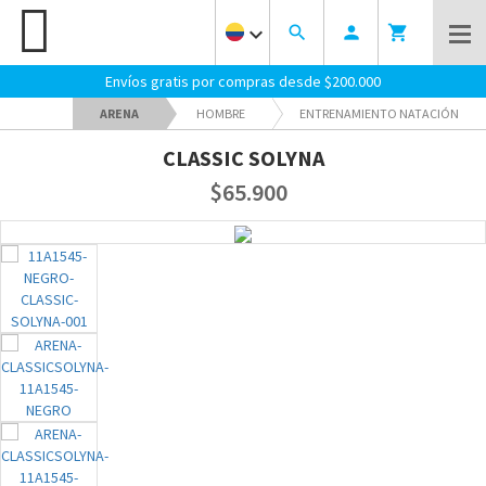
keyboard_arrow_down
search
person
shopping_cart
Envíos gratis por compras desde $200.000
ARENA
HOMBRE
ENTRENAMIENTO NATACIÓN
CLASSIC SOLYNA
$65.900