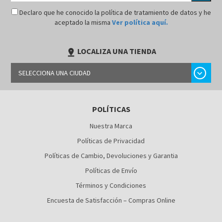
Declaro que he conocido la política de tratamiento de datos y he
aceptado la misma
Ver política aquí.
LOCALIZA UNA TIENDA
pin_drop
chevron_right
SELECCIONA UNA CIUDAD
BARRANQUILLA
POLÍTICAS
BOGOTÁ
Nuestra Marca
BUCARAMANGA
Políticas de Privacidad
CALI
Políticas de Cambio, Devoluciones y Garantia
Políticas de Envío
CÚCUTA
Términos y Condiciones
MEDELLÍN
Encuesta de Satisfacción – Compras Online
MONTERÍA