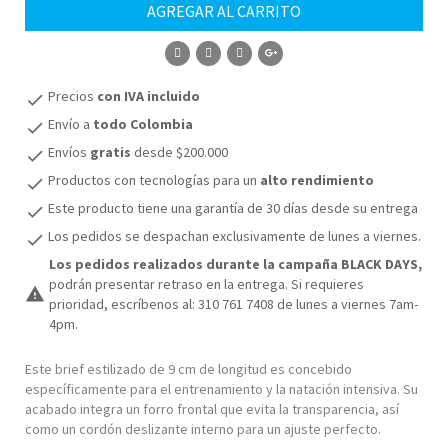
AGREGAR AL CARRITO
32
COMPRAR
34
Precios
con IVA incluido
check
36
Envío a
todo Colombia
check
Envíos
gratis
desde $200.000
check
38
Productos con tecnologías para un
alto rendimiento
check
Este producto tiene una garantía de 30 días desde su entrega
check
Los pedidos se despachan exclusivamente de lunes a viernes.
check
Los pedidos realizados durante la campaña BLACK DAYS,
podrán presentar retraso en la entrega. Si requieres
warning
prioridad, escríbenos al: 310 761 7408 de lunes a viernes 7am-
4pm.
Este brief estilizado de 9 cm de longitud es concebido
específicamente para el entrenamiento y la natación intensiva. Su
acabado integra un forro frontal que evita la transparencia, así
como un cordón deslizante interno para un ajuste perfecto.