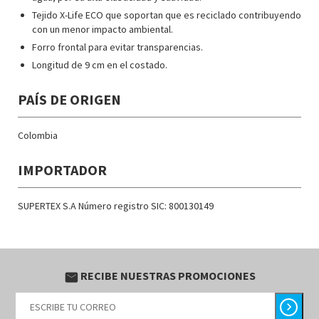
Tejido X-Life ECO que soportan que es reciclado contribuyendo
con un menor impacto ambiental.
Forro frontal para evitar transparencias.
Longitud de 9 cm en el costado.
PAÍS DE ORIGEN
Colombia
IMPORTADOR
SUPERTEX S.A Número registro SIC: 800130149
RECIBE NUESTRAS PROMOCIONES
email
chevron_right