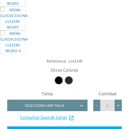
Referencia:
11A1545
Tallas
Cantidad
chevron_right
-
+
SELECCIONA UNA TALLA
Consultar Guia de tallas
28
launch
30