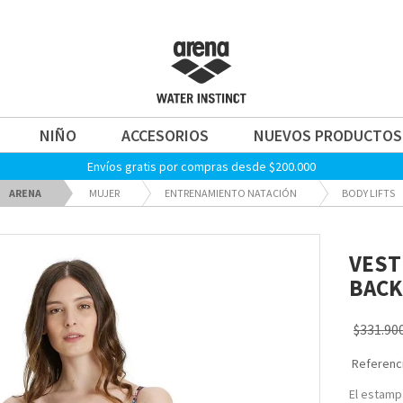
NIÑO
ACCESORIOS
NUEVOS PRODUCTOS
Envíos gratis por compras desde $200.000
ARENA
MUJER
ENTRENAMIENTO NATACIÓN
BODY LIFTS
VEST
BACK
$331.90
Referenci
El estamp