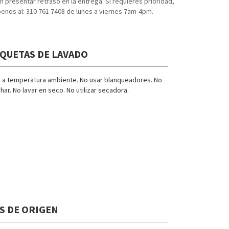
 presentar retraso en la entrega. Si requieres prioridad,
benos al: 310 761 7408 de lunes a viernes 7am-4pm.
IQUETAS DE LAVADO
r a temperatura ambiente. No usar blanqueadores. No
har. No lavar en seco. No utilizar secadora.
S DE ORIGEN