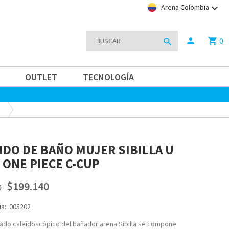
keyboard_arrow_down
Arena Colombia
0
person
shopping_cart
search
OUTLET
TECNOLOGÍA
IDO DE BAÑO MUJER SIBILLA U
 ONE PIECE C-CUP
$199.140
0
a:
005202
ado caleidoscópico del bañador arena Sibilla se compone