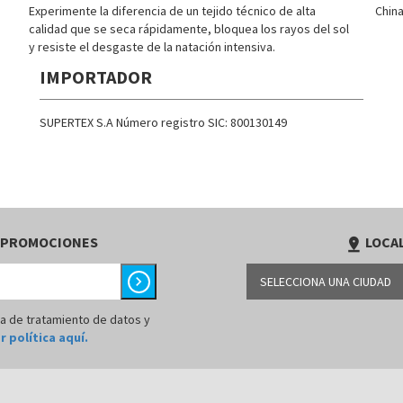
Experimente la diferencia de un tejido técnico de alta
Chin
calidad que se seca rápidamente, bloquea los rayos del sol
y resiste el desgaste de la natación intensiva.
IMPORTADOR
SUPERTEX S.A Número registro SIC: 800130149
 PROMOCIONES
LOCAL
pin_drop
chevron_right
SELECCIONA UNA CIUDAD
BARRANQUILLA
ca de tratamiento de datos y
r política aquí.
BOGOTÁ
BUCARAMANGA