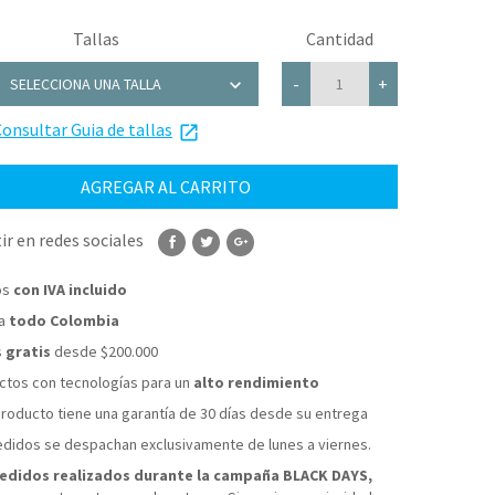
Tallas
Cantidad
chevron_right
-
+
SELECCIONA UNA TALLA
onsultar Guia de tallas
32
launch
34
AGREGAR AL CARRITO
36
r en redes sociales
38
os
con IVA incluido
40
 a
todo Colombia
s
gratis
desde $200.000
tos con tecnologías para un
alto rendimiento
roducto tiene una garantía de 30 días desde su entrega
didos se despachan exclusivamente de lunes a viernes.
edidos realizados durante la campaña BLACK DAYS,