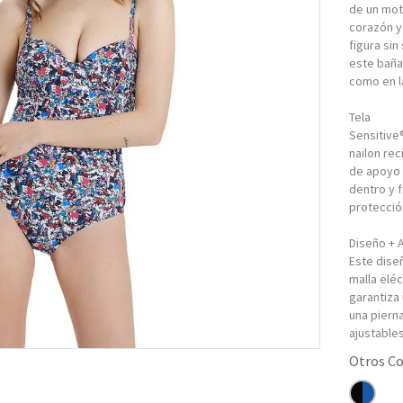
de un mot
corazón y
figura sin
este baña
como en l
Tela
Sensitive®
nailon re
de apoyo 
dentro y f
protecció
Diseño + 
Este dise
malla eléc
garantiza
una pierna
ajustables