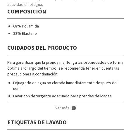
actividad en el agua.
COMPOSICIÓN
68% Poliamida
32% Elastano
CUIDADOS DEL PRODUCTO
Para garantizar que la prenda mantenga las propiedades de forma
óptima a lo largo del tiempo, se recomienda tener en cuenta las
precauciones a continuación:
Enjuagarlo en agua no clorada inmediatamente después del
uso.
Lavar con detergente adecuado para prendas delicadas.
Secar colgado.
Ver más
+
No dejarlo en bolsa u otro contenedor cerrado durante un
periodo de tiempo prolongado.
ETIQUETAS DE LAVADO
No exponerlo a la luz cuando esté húmedos en el interior de
una bolsa u otro contenedor cerrado.Siga las instrucciones de