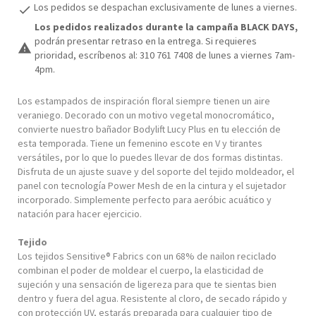
Los pedidos se despachan exclusivamente de lunes a viernes.
check
Los pedidos realizados durante la campaña BLACK DAYS,
podrán presentar retraso en la entrega. Si requieres
warning
prioridad, escríbenos al: 310 761 7408 de lunes a viernes 7am-
4pm.
Los estampados de inspiración floral siempre tienen un aire
veraniego. Decorado con un motivo vegetal monocromático,
convierte nuestro bañador Bodylift Lucy Plus en tu elección de
esta temporada. Tiene un femenino escote en V y tirantes
versátiles, por lo que lo puedes llevar de dos formas distintas.
Disfruta de un ajuste suave y del soporte del tejido moldeador, el
panel con tecnología Power Mesh de en la cintura y el sujetador
incorporado. Simplemente perfecto para aeróbic acuático y
natación para hacer ejercicio.
Tejido
Los tejidos Sensitive® Fabrics con un 68% de nailon reciclado
combinan el poder de moldear el cuerpo, la elasticidad de
sujeción y una sensación de ligereza para que te sientas bien
dentro y fuera del agua. Resistente al cloro, de secado rápido y
con protección UV, estarás preparada para cualquier tipo de