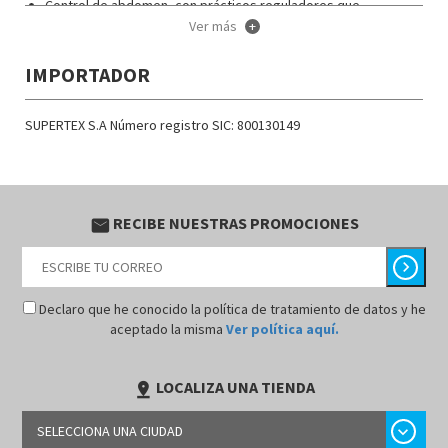
Control de abdomen, con prácticos reguladores que
garantizan máxima comodidad y un ajuste perfecto.
Ver más
+
IMPORTADOR
SUPERTEX S.A Número registro SIC: 800130149
RECIBE NUESTRAS PROMOCIONES
email
chevron_right
Declaro que he conocido la política de tratamiento de datos y he
aceptado la misma
Ver política aquí.
LOCALIZA UNA TIENDA
pin_drop
chevron_right
SELECCIONA UNA CIUDAD