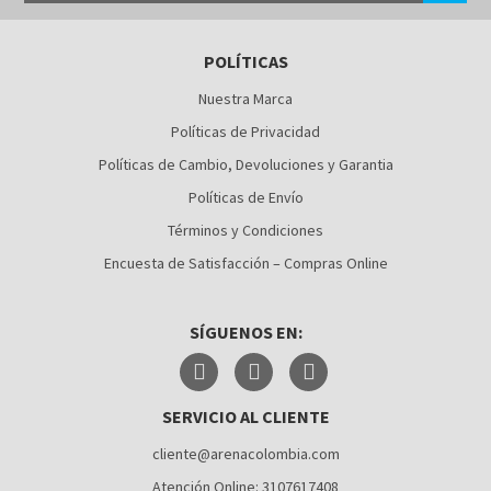
BARRANQUILLA
POLÍTICAS
BOGOTÁ
Nuestra Marca
BUCARAMANGA
Políticas de Privacidad
CALI
Políticas de Cambio, Devoluciones y Garantia
Políticas de Envío
CÚCUTA
Términos y Condiciones
MEDELLÍN
Encuesta de Satisfacción – Compras Online
MONTERÍA
SÍGUENOS EN:
NEIVA
PALMIRA
SERVICIO AL CLIENTE
PASTO
cliente@arenacolombia.com
PEREIRA
Atención Online: 3107617408