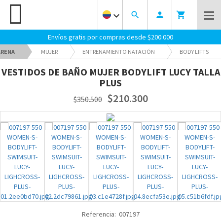
keyboard_arrow_down
search
person
shopping_cart
Envíos gratis por compras desde $200.000
ARENA
MUJER
ENTRENAMIENTO NATACIÓN
BODY LIFTS
VESTIDOS DE BAÑO MUJER BODYLIFT LUCY TALLA
PLUS
$210.300
$350.500
Referencia:
007197