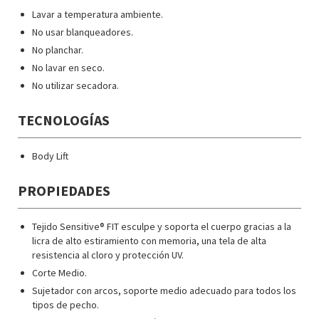
lavado que figuran en la etiqueta del artículo. Esta contiene
Lavar a temperatura ambiente.
símbolos de gran utilidad para el cuidado del artículo
No usar blanqueadores.
adquirido.
No planchar.
No lavar en seco.
No utilizar secadora.
TECNOLOGÍAS
Body Lift
PROPIEDADES
Tejido Sensitive® FIT esculpe y soporta el cuerpo gracias a la
licra de alto estiramiento con memoria, una tela de alta
resistencia al cloro y protección UV.
Corte Medio.
Sujetador con arcos, soporte medio adecuado para todos los
tipos de pecho.