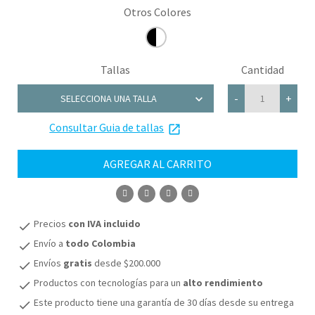
Tallas
Cantidad
chevron_right
-
+
SELECCIONA UNA TALLA
Consultar Guia de tallas
XL
launch
XXL
AGREGAR AL CARRITO
XXXL
COMPRAR
Precios
con IVA incluido
check
Envío a
todo Colombia
check
Envíos
gratis
desde $200.000
check
Productos con tecnologías para un
alto rendimiento
check
Este producto tiene una garantía de 30 días desde su entrega
check