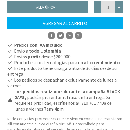
-
+
TALLA ÚNICA
AGREGAR AL CARRITO
COMPRAR
check
Precios
con IVA incluido
check
Envío a
todo Colombia
check
Envíos
gratis
desde $200.000
check
Productos con tecnologías para un
alto rendimiento
check
Este producto tiene una garantía de 30 días desde su
entrega
check
Los pedidos se despachan exclusivamente de lunes a
viernes.
Los pedidos realizados durante la campaña BLACK
DAYS,
podrán presentar retraso en la entrega. Si
warning
requieres prioridad, escríbenos al: 310 761 7408 de
lunes a viernes 7am-4pm.
Nade con gafas protectoras que se sienten como si no estuvieran
allí con nuestro nuevo diseño Air Soft. Desarrollado para
nadadores de fitness, el secreto de su comodidad está en la