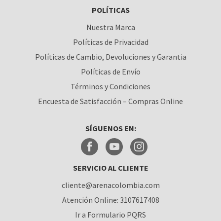
POLÍTICAS
BOGOTÁ
Nuestra Marca
BUCARAMANGA
Políticas de Privacidad
CALI
Políticas de Cambio, Devoluciones y Garantia
Políticas de Envío
CÚCUTA
Términos y Condiciones
MEDELLÍN
Encuesta de Satisfacción – Compras Online
MONTERÍA
SÍGUENOS EN:
NEIVA
PALMIRA
SERVICIO AL CLIENTE
PASTO
cliente@arenacolombia.com
PEREIRA
Atención Online: 3107617408
POPAYÁN
Ir a Formulario PQRS