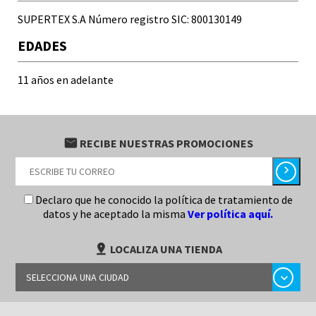
SUPERTEX S.A Número registro SIC: 800130149
EDADES
11 años en adelante
email
RECIBE NUESTRAS PROMOCIONES
chevron_right
Declaro que he conocido la política de tratamiento de
datos y he aceptado la misma
Ver política aquí.
pin_drop
LOCALIZA UNA TIENDA
chevron_right
SELECCIONA UNA CIUDAD
BARRANQUILLA