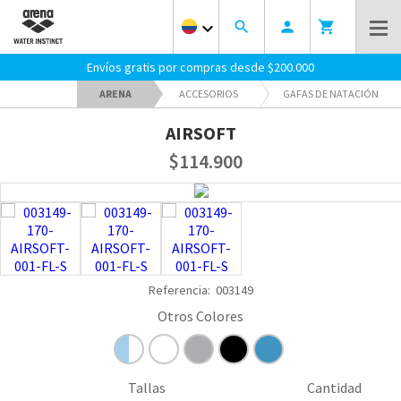
keyboard_arrow_down
search
person
shopping_cart
Envíos gratis por compras desde $200.000
ARENA
ACCESORIOS
GAFAS DE NATACIÓN
AIRSOFT
$114.900
Referencia:
003149
Tallas
Cantidad