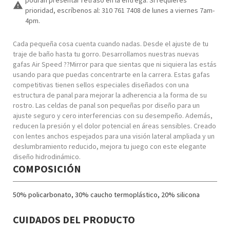
podrán presentar retraso en la entrega. Si requieres
warning
prioridad, escríbenos al: 310 761 7408 de lunes a viernes 7am-
4pm.
Cada pequeña cosa cuenta cuando nadas. Desde el ajuste de tu
traje de baño hasta tu gorro. Desarrollamos nuestras nuevas
gafas Air Speed ??Mirror para que sientas que ni siquiera las estás
usando para que puedas concentrarte en la carrera. Estas gafas
competitivas tienen sellos especiales diseñados con una
estructura de panal para mejorar la adherencia a la forma de su
rostro. Las celdas de panal son pequeñas por diseño para un
ajuste seguro y cero interferencias con su desempeño. Además,
reducen la presión y el dolor potencial en áreas sensibles. Creado
con lentes anchos espejados para una visión lateral ampliada y un
deslumbramiento reducido, mejora tu juego con este elegante
diseño hidrodinámico.
COMPOSICIÓN
50% policarbonato, 30% caucho termoplástico, 20% silicona
CUIDADOS DEL PRODUCTO