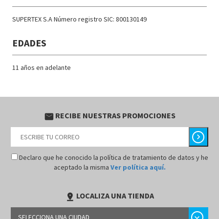
SUPERTEX S.A Número registro SIC: 800130149
EDADES
11 años en adelante
RECIBE NUESTRAS PROMOCIONES
email
chevron_right
Declaro que he conocido la política de tratamiento de datos y he
aceptado la misma
Ver política aquí.
LOCALIZA UNA TIENDA
pin_drop
chevron_right
SELECCIONA UNA CIUDAD