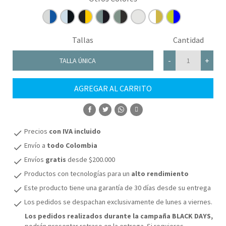
Tallas
Cantidad
-
+
TALLA ÚNICA
AGREGAR AL CARRITO
COMPRAR
Precios
con IVA incluido
check
Envío a
todo Colombia
check
Envíos
gratis
desde $200.000
check
Productos con tecnologías para un
alto rendimiento
check
Este producto tiene una garantía de 30 días desde su entrega
check
Los pedidos se despachan exclusivamente de lunes a viernes.
check
Los pedidos realizados durante la campaña BLACK DAYS,