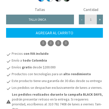
Tallas
Cantidad
-
+
TALLA ÚNICA
AGREGAR AL CARRITO
COMPRAR
Precios
con IVA incluido
check
Envío a
todo Colombia
check
Envíos
gratis
desde $200.000
check
Productos con tecnologías para un
alto rendimiento
check
Este producto tiene una garantía de 30 días desde su entrega
check
Los pedidos se despachan exclusivamente de lunes a viernes.
check
Los pedidos realizados durante la campaña BLACK DAYS,
podrán presentar retraso en la entrega. Si requieres
warning
prioridad, escríbenos al: 310 761 7408 de lunes a viernes 7am-