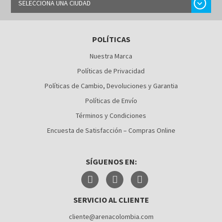
chevron_right
SELECCIONA UNA CIUDAD
BARRANQUILLA
POLÍTICAS
BOGOTÁ
Nuestra Marca
BUCARAMANGA
Políticas de Privacidad
CALI
Políticas de Cambio, Devoluciones y Garantia
Políticas de Envío
CÚCUTA
Términos y Condiciones
MEDELLÍN
Encuesta de Satisfacción – Compras Online
MONTERÍA
SÍGUENOS EN:
NEIVA
PALMIRA
SERVICIO AL CLIENTE
PASTO
cliente@arenacolombia.com
PEREIRA