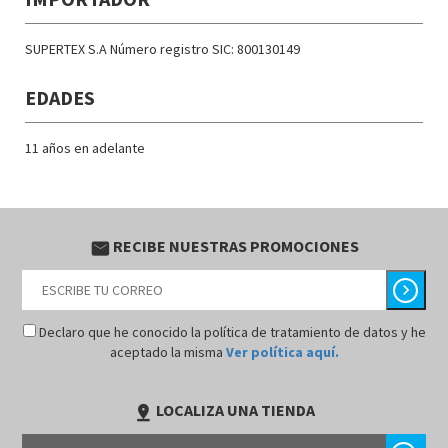
SUPERTEX S.A Número registro SIC: 800130149
EDADES
11 años en adelante
RECIBE NUESTRAS PROMOCIONES
email
chevron_right
Declaro que he conocido la política de tratamiento de datos y he
aceptado la misma
Ver política aquí.
LOCALIZA UNA TIENDA
pin_drop