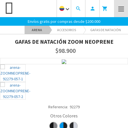
keyboard_arrow_down
search
person
shopping_cart
Envíos gratis por compras desde $200.000
ARENA
ACCESORIOS
GAFAS DE NATACIÓN
GAFAS DE NATACIÓN ZOOM NEOPRENE
$98.900
Referencia:
92279