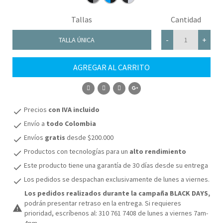
Tallas
Cantidad
-
+
TALLA ÚNICA
AGREGAR AL CARRITO
COMPRAR
Precios
con IVA incluido
check
Envío a
todo Colombia
check
Envíos
gratis
desde $200.000
check
Productos con tecnologías para un
alto rendimiento
check
Este producto tiene una garantía de 30 días desde su entrega
check
Los pedidos se despachan exclusivamente de lunes a viernes.
check
Los pedidos realizados durante la campaña BLACK DAYS,
podrán presentar retraso en la entrega. Si requieres
warning
prioridad, escríbenos al: 310 761 7408 de lunes a viernes 7am-