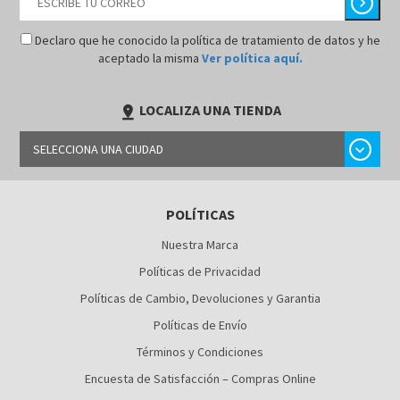
chevron_right
Declaro que he conocido la política de tratamiento de datos y he
aceptado la misma
Ver política aquí.
LOCALIZA UNA TIENDA
pin_drop
chevron_right
SELECCIONA UNA CIUDAD
BARRANQUILLA
POLÍTICAS
BOGOTÁ
Nuestra Marca
BUCARAMANGA
Políticas de Privacidad
CALI
Políticas de Cambio, Devoluciones y Garantia
Políticas de Envío
CÚCUTA
Términos y Condiciones
MEDELLÍN
Encuesta de Satisfacción – Compras Online
MONTERÍA