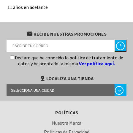
11 años en adelante
email
RECIBE NUESTRAS PROMOCIONES
chevron_right
Declaro que he conocido la política de tratamiento de
datos y he aceptado la misma
Ver política aquí.
pin_drop
LOCALIZA UNA TIENDA
chevron_right
SELECCIONA UNA CIUDAD
BARRANQUILLA
POLÍTICAS
BOGOTÁ
Nuestra Marca
BUCARAMANGA
Políticas de Privacidad