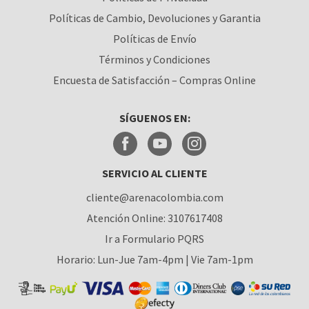
CALI
Políticas de Cambio, Devoluciones y Garantia
Políticas de Envío
CÚCUTA
Términos y Condiciones
MEDELLÍN
Encuesta de Satisfacción – Compras Online
MONTERÍA
SÍGUENOS EN:
NEIVA
PALMIRA
SERVICIO AL CLIENTE
PASTO
cliente@arenacolombia.com
PEREIRA
Atención Online: 3107617408
POPAYÁN
Ir a Formulario PQRS
Horario: Lun-Jue 7am-4pm | Vie 7am-1pm
SANTA MARTA
VILLAVICENCIO