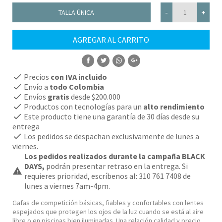
-
+
TALLA ÚNICA
AGREGAR AL CARRITO
COMPRAR
check
Precios
con IVA incluido
check
Envío a
todo Colombia
check
Envíos
gratis
desde $200.000
check
Productos con tecnologías para un
alto rendimiento
check
Este producto tiene una garantía de 30 días desde su
entrega
check
Los pedidos se despachan exclusivamente de lunes a
viernes.
Los pedidos realizados durante la campaña BLACK
DAYS,
podrán presentar retraso en la entrega. Si
warning
requieres prioridad, escríbenos al: 310 761 7408 de
lunes a viernes 7am-4pm.
Gafas de competición básicas, fiables y confortables con lentes
espejados que protegen los ojos de la luz cuando se está al aire
libre o en piscinas bien iluminadas. Una relación calidad y precio