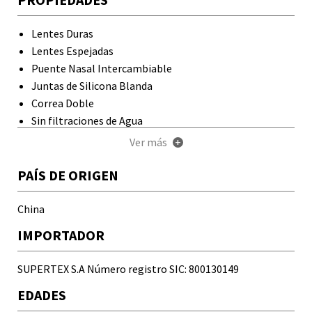
frotarlas.
Trate los lentes solo con un aerosol antiempañante
Lentes Duras
especial.
Lentes Espejadas
Guárdelas en su estuche original o uno que garantice el
Puente Nasal Intercambiable
correcto funcionamiento de las mismas.
Juntas de Silicona Blanda
Correa Doble
Sin filtraciones de Agua
Sin empañamiento
Ver más
+
Máximo Confort
Protección UV
PAÍS DE ORIGEN
China
IMPORTADOR
SUPERTEX S.A Número registro SIC: 800130149
EDADES