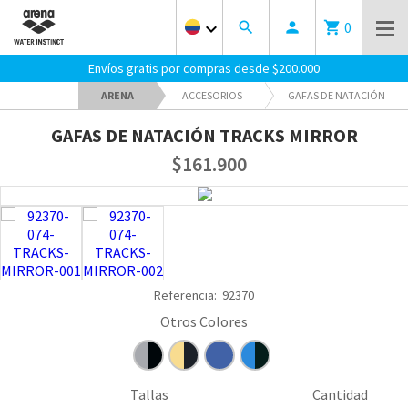
0
keyboard_arrow_down
search
person
shopping_cart
Envíos gratis por compras desde $200.000
ARENA
ACCESORIOS
GAFAS DE NATACIÓN
GAFAS DE NATACIÓN TRACKS MIRROR
$161.900
Referencia:
92370
Tallas
Cantidad