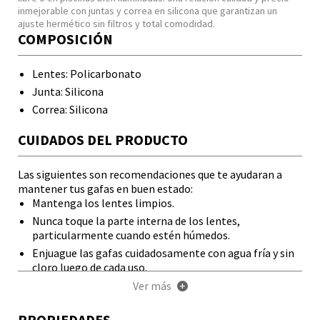
inmejorable con juntas y correa en silicona que garantizan un
ajuste hermético sin filtros y total comodidad.
COMPOSICIÓN
Lentes: Policarbonato
Junta: Silicona
Correa: Silicona
CUIDADOS DEL PRODUCTO
Las siguientes son recomendaciones que te ayudaran a
mantener tus gafas en buen estado:
Mantenga los lentes limpios.
Nunca toque la parte interna de los lentes,
particularmente cuando estén húmedos.
Enjuague las gafas cuidadosamente con agua fría y sin
cloro luego de cada uso.
No coloque las gafas húmedas en bolsos u otros
Ver más
+
recipientes cerrados.
Permita que las gafas se sequen naturalmente sin
PROPIEDADES