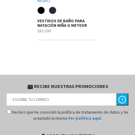
VESTIDOS DE BAÑO PARA
NATACIÓN NIÑA G METEOR
$82.200
RECIBE NUESTRAS PROMOCIONES
email
chevron_right
Declaro que he conocido la política de tratamiento de datos y he
aceptado la misma
Ver política aquí.