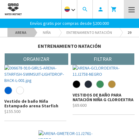
keyboard_arrow_down
search
person
shopping_cart
Envíos gratis por compras desde $200.000
ARENA
NIÑA
ENTRENAMIENTO NATACIÓN
29
ENTRENAMIENTO NATACIÓN
ORGANIZAR
FILTRAR
VESTIDOS DE BAÑO PARA
NATACIÓN NIÑA G CLOROEXTRA
Vestido de baño Niña
$69.600
Estampado arena Starfish
$155.500