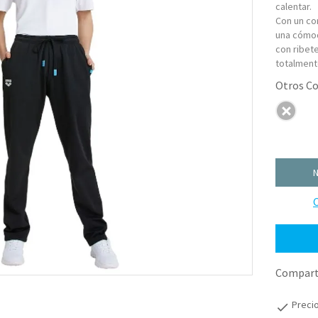
calentar.
Con un co
una cómod
con ribete
totalment
N
C
Comparti
Preci
check