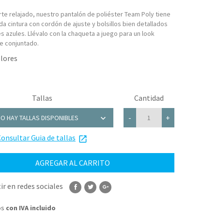
rte relajado, nuestro pantalón de poliéster Team Poly tiene
a cintura con cordón de ajuste y bolsillos bien detallados
s azules. Llévalo con la chaqueta a juego para un look
e conjuntado.
Tallas
Cantidad
chevron_right
-
+
O HAY TALLAS DISPONIBLES
onsultar Guia de tallas
launch
AGREGAR AL CARRITO
r en redes sociales
os
con IVA incluido