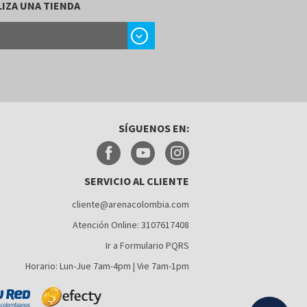
IZA UNA TIENDA
chevron_right
SÍGUENOS EN:
SERVICIO AL CLIENTE
cliente@arenacolombia.com
Atención Online: 3107617408
Ir a Formulario PQRS
Horario: Lun-Jue 7am-4pm | Vie 7am-1pm