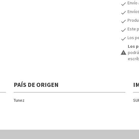
Envío
check
Envío
check
Produc
check
Este p
check
Los pe
check
Los p
warning
podrán
escrí
PAÍS DE ORIGEN
I
Tunez
SU