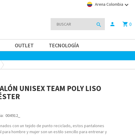
keyboard_arrow_down
Arena Colombia
0
person
shopping_cart
search
OUTLET
TECNOLOGÍA
ALÓN UNISEX TEAM POLY LISO
ÉSTER
a:
004912_
nados con un tejido de punto reciclado, estos pantalones
l para hombre y mujer son un estilo sencillo para entrenar y