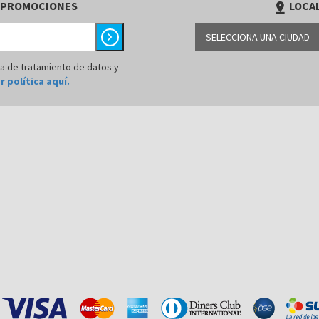
 PROMOCIONES
LOCAL
pin_drop
chevron_right
SELECCIONA UNA CIUDAD
BARRANQUILLA
ca de tratamiento de datos y
r política aquí.
BOGOTÁ
BUCARAMANGA
CALI
CÚCUTA
MEDELLÍN
MONTERÍA
NEIVA
PALMIRA