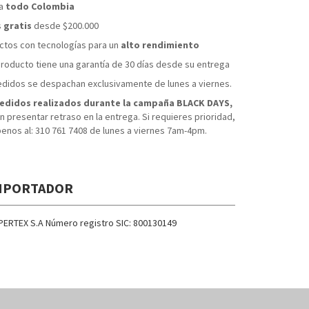
 a
todo Colombia
s
gratis
desde $200.000
tos con tecnologías para un
alto rendimiento
roducto tiene una garantía de 30 días desde su entrega
didos se despachan exclusivamente de lunes a viernes.
edidos realizados durante la campaña BLACK DAYS,
 presentar retraso en la entrega. Si requieres prioridad,
benos al: 310 761 7408 de lunes a viernes 7am-4pm.
MPORTADOR
PERTEX S.A Número registro SIC: 800130149