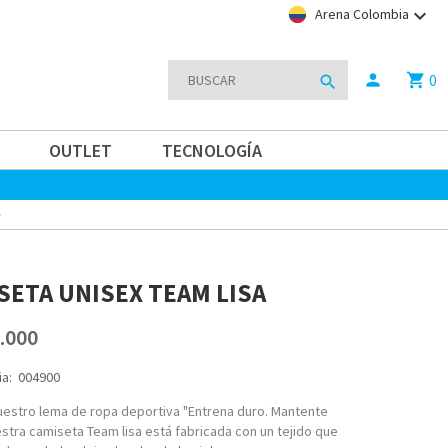
keyboard_arrow_down
Arena Colombia
0
person
shopping_cart
search
OUTLET
TECNOLOGÍA
SETA UNISEX TEAM LISA
.000
a:
004900
nuestro lema de ropa deportiva "Entrena duro. Mantente
estra camiseta Team lisa está fabricada con un tejido que