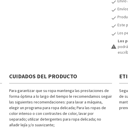
Envío
check
Envío
check
Produc
check
Este p
check
Los pe
check
Los p
warning
podrán
escrí
CUIDADOS DEL PRODUCTO
ET
Para garantizar que su ropa mantenga las prestaciones de
Segui
forma óptima a lo largo del tiempo le recomendamos seguir
de su
las siguientes recomendaciones: para lavar a máquina,
mante
elegir un programa para ropa delicada; Para las ropas de
pren
color intenso o con contrastes de color, lavar por
separado; utilizar detergentes para ropa delicada; no
añadir lejía y/o suavizante;