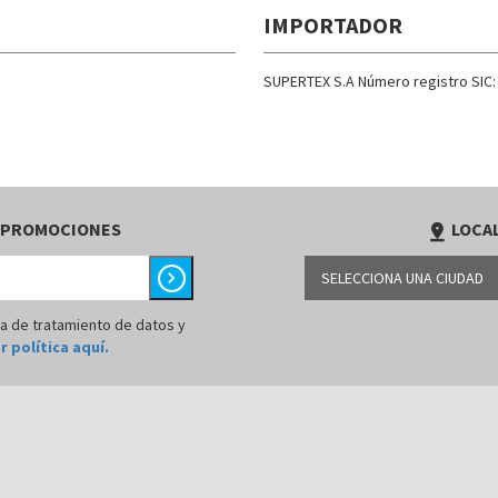
IMPORTADOR
SUPERTEX S.A Número registro SIC:
 PROMOCIONES
LOCAL
pin_drop
chevron_right
SELECCIONA UNA CIUDAD
BARRANQUILLA
ca de tratamiento de datos y
r política aquí.
BOGOTÁ
BUCARAMANGA
CALI