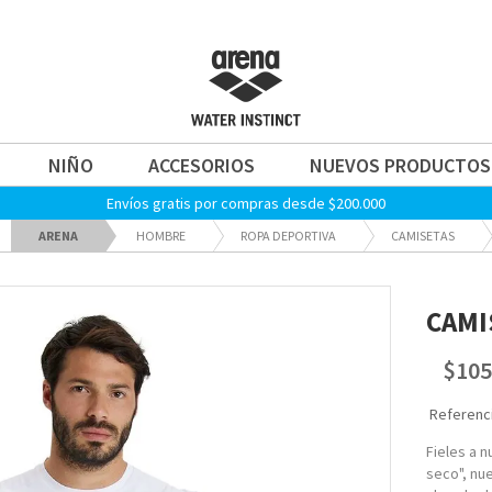
NIÑO
ACCESORIOS
NUEVOS PRODUCTOS
Envíos gratis por compras desde $200.000
ARENA
HOMBRE
ROPA DEPORTIVA
CAMISETAS
CAMI
$105
Referenci
Fieles a 
seco", nu