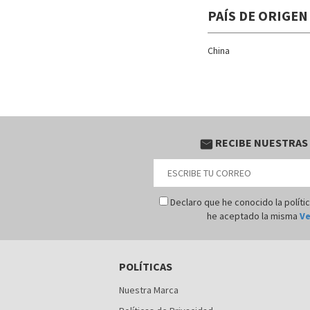
PAÍS DE ORIGEN
China
RECIBE NUESTRAS
email
Declaro que he conocido la políti
he aceptado la misma
Ve
POLÍTICAS
Nuestra Marca