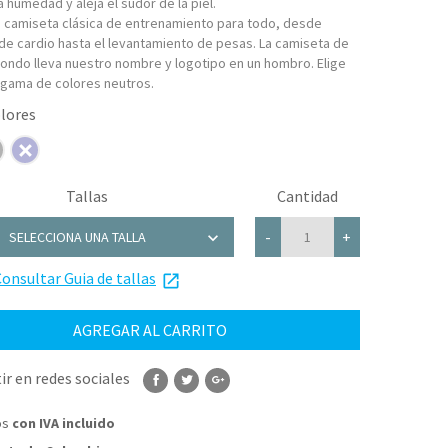
 humedad y aleja el sudor de la piel.
a camiseta clásica de entrenamiento para todo, desde
de cardio hasta el levantamiento de pesas. La camiseta de
dondo lleva nuestro nombre y logotipo en un hombro. Elige
 gama de colores neutros.
Tallas
Cantidad
chevron_right
-
+
SELECCIONA UNA TALLA
onsultar Guia de tallas
S
launch
AGREGAR AL CARRITO
r en redes sociales
os
con IVA incluido