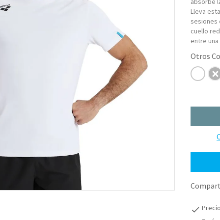
absorbe la
Lleva est
sesiones 
cuello re
entre una
C
Comparti
Preci
check