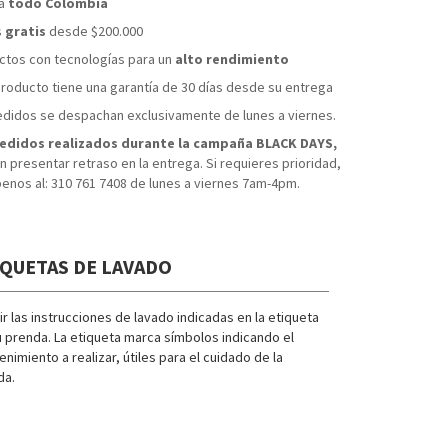
 a
todo Colombia
s
gratis
desde $200.000
tos con tecnologías para un
alto rendimiento
roducto tiene una garantía de 30 días desde su entrega
didos se despachan exclusivamente de lunes a viernes.
edidos realizados durante la campaña BLACK DAYS,
 presentar retraso en la entrega. Si requieres prioridad,
benos al: 310 761 7408 de lunes a viernes 7am-4pm.
IQUETAS DE LAVADO
r las instrucciones de lavado indicadas en la etiqueta
 prenda. La etiqueta marca símbolos indicando el
nimiento a realizar, útiles para el cuidado de la
da.