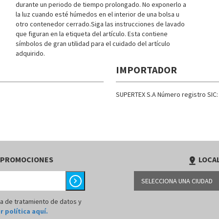
durante un periodo de tiempo prolongado. No exponerlo a
la luz cuando esté húmedos en el interior de una bolsa u
otro contenedor cerrado.Siga las instrucciones de lavado
que figuran en la etiqueta del artículo. Esta contiene
símbolos de gran utilidad para el cuidado del artículo
adquirido.
IMPORTADOR
SUPERTEX S.A Número registro SIC:
 PROMOCIONES
LOCAL
pin_drop
chevron_right
SELECCIONA UNA CIUDAD
BARRANQUILLA
ca de tratamiento de datos y
r política aquí.