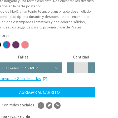
te holgado y una forma oscilante. Nos encantan los detalles
ados en la parte posterior.
ado de MaxDry, un tejido técnico transpirable desarrollado
comodidad óptima durante y después del entrenamiento.
e en dos estampados llamativos y dos colores sólidos,
n nuestros leggings para tu próxima clase de Pilates.
Tallas
Cantidad
chevron_right
-
+
SELECCIONA UNA TALLA
onsultar Guia de tallas
XS
launch
S
AGREGAR AL CARRITO
M
r en redes sociales
L
os
con IVA incluido