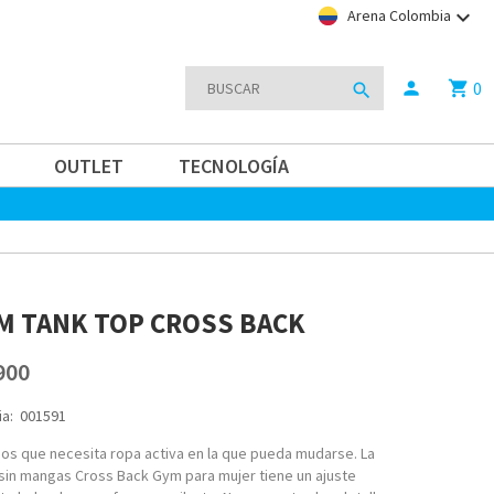
keyboard_arrow_down
Arena Colombia
0
person
shopping_cart
search
OUTLET
TECNOLOGÍA
M TANK TOP CROSS BACK
900
a:
001591
s que necesita ropa activa en la que pueda mudarse. La
sin mangas Cross Back Gym para mujer tiene un ajuste