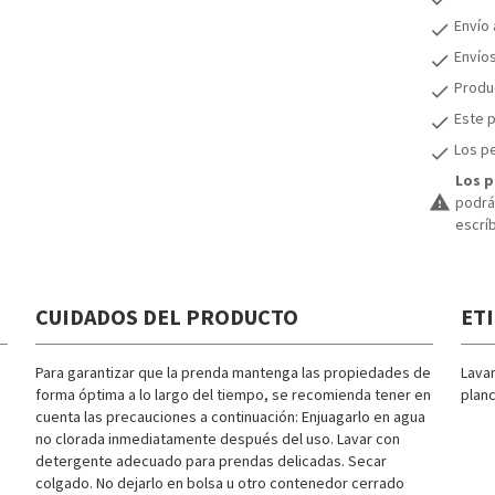
Envío
check
Envío
check
Produc
check
Este p
check
Los pe
check
Los p
warning
podrán
escrí
CUIDADOS DEL PRODUCTO
ET
Para garantizar que la prenda mantenga las propiedades de
Lava
forma óptima a lo largo del tiempo, se recomienda tener en
planc
cuenta las precauciones a continuación: Enjuagarlo en agua
no clorada inmediatamente después del uso. Lavar con
detergente adecuado para prendas delicadas. Secar
colgado. No dejarlo en bolsa u otro contenedor cerrado