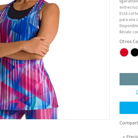
ligeramen
entrecruz
Está cort
para una 
Disponibl
llévalo co
C
Comparti
Preci
check