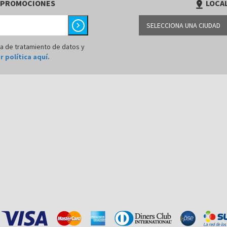
 PROMOCIONES
LOCAL
pin_drop
chevron_right
SELECCIONA UNA CIUDAD
BARRANQUILLA
ca de tratamiento de datos y
r política aquí.
BOGOTÁ
BUCARAMANGA
CALI
CÚCUTA
MEDELLÍN
MONTERÍA
NEIVA
PALMIRA