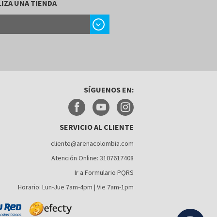
IZA UNA TIENDA
chevron_right
SÍGUENOS EN:
SERVICIO AL CLIENTE
cliente@arenacolombia.com
Atención Online: 3107617408
Ir a Formulario PQRS
Horario: Lun-Jue 7am-4pm | Vie 7am-1pm