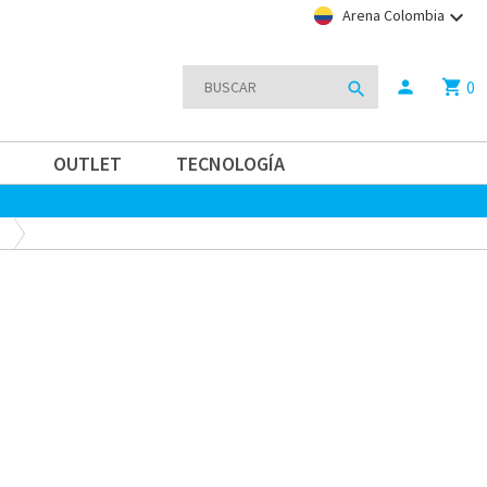
keyboard_arrow_down
Arena Colombia
0
person
shopping_cart
search
OUTLET
TECNOLOGÍA