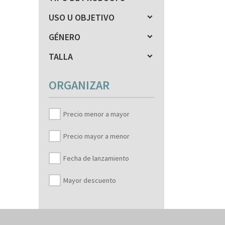
USO U OBJETIVO
GÉNERO
TALLA
ORGANIZAR
Precio menor a mayor
Precio mayor a menor
Fecha de lanzamiento
Mayor descuento