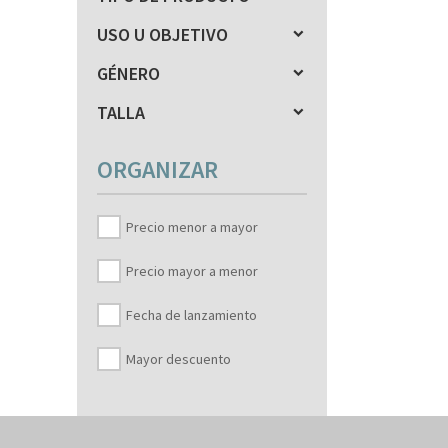
USO U OBJETIVO
GÉNERO
TALLA
ORGANIZAR
Precio menor a mayor
Precio mayor a menor
Fecha de lanzamiento
Mayor descuento