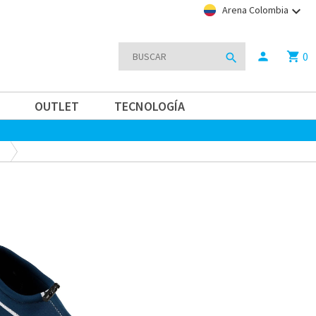
keyboard_arrow_down
Arena Colombia
0
person
shopping_cart
search
OUTLET
TECNOLOGÍA