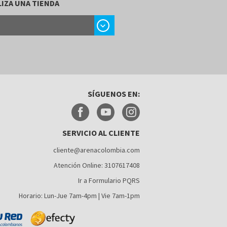
IZA UNA TIENDA
chevron_right
SÍGUENOS EN:
SERVICIO AL CLIENTE
cliente@arenacolombia.com
Atención Online: 3107617408
Ir a Formulario PQRS
Horario: Lun-Jue 7am-4pm | Vie 7am-1pm