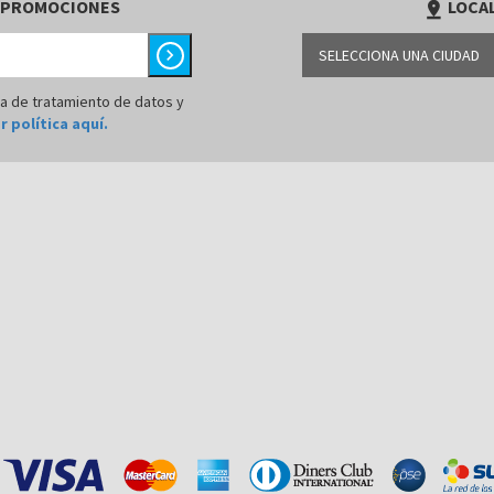
 PROMOCIONES
LOCAL
pin_drop
chevron_right
SELECCIONA UNA CIUDAD
BARRANQUILLA
ca de tratamiento de datos y
r política aquí.
BOGOTÁ
BUCARAMANGA
CALI
CÚCUTA
MEDELLÍN
MONTERÍA
NEIVA
PALMIRA