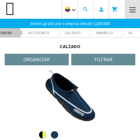
keyboard_arrow_down
search
person
shopping_cart
Envíos gratis por compras desde $200.000
ARENA
ACCESORIOS
CALZADO
AMARILLO
43
ENTRENAMIENTO
CALZADO
ORGANIZAR
FILTRAR