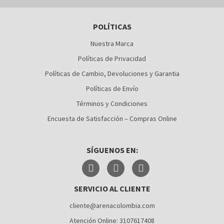
BARRANQUILLA
POLÍTICAS
BOGOTÁ
Nuestra Marca
BUCARAMANGA
Políticas de Privacidad
CALI
Políticas de Cambio, Devoluciones y Garantia
Políticas de Envío
CÚCUTA
Términos y Condiciones
MEDELLÍN
Encuesta de Satisfacción – Compras Online
MONTERÍA
SÍGUENOS EN:
NEIVA
PALMIRA
SERVICIO AL CLIENTE
PASTO
cliente@arenacolombia.com
PEREIRA
Atención Online: 3107617408