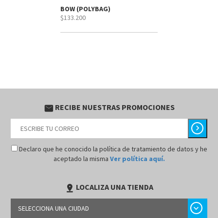
BOW (POLYBAG)
$133.200
RECIBE NUESTRAS PROMOCIONES
email
chevron_right
Declaro que he conocido la política de tratamiento de datos y he
aceptado la misma
Ver política aquí.
LOCALIZA UNA TIENDA
pin_drop
chevron_right
SELECCIONA UNA CIUDAD