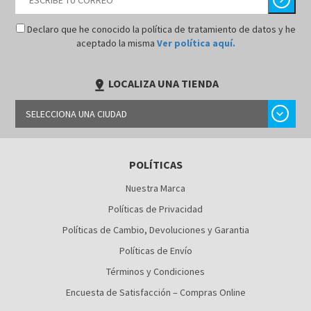
Declaro que he conocido la política de tratamiento de datos y he
aceptado la misma
Ver política aquí.
LOCALIZA UNA TIENDA
pin_drop
chevron_right
SELECCIONA UNA CIUDAD
BARRANQUILLA
POLÍTICAS
BOGOTÁ
Nuestra Marca
BUCARAMANGA
Políticas de Privacidad
CALI
Políticas de Cambio, Devoluciones y Garantia
Políticas de Envío
CÚCUTA
Términos y Condiciones
MEDELLÍN
Encuesta de Satisfacción – Compras Online
MONTERÍA