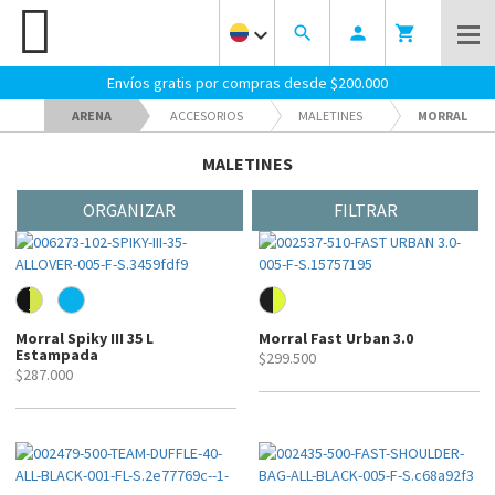
keyboard_arrow_down
search
person
shopping_cart
Envíos gratis por compras desde $200.000
ARENA
ACCESORIOS
MALETINES
MORRAL
MALETINES
ORGANIZAR
FILTRAR
Morral Spiky III 35 L
Morral Fast Urban 3.0
Estampada
$299.500
$287.000