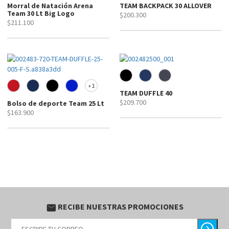
Morral de Natación Arena
TEAM BACKPACK 30 ALLOVER
Team 30 Lt Big Logo
$200.300
$211.100
1
+
TEAM DUFFLE 40
$209.700
Bolso de deporte Team 25 Lt
$163.900
RECIBE NUESTRAS PROMOCIONES
email
chevron_right