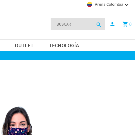
keyboard_arrow_down
Arena Colombia
0
person
shopping_cart
search
OUTLET
TECNOLOGÍA