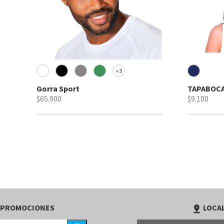
3
+
Gorra Sport
TAPABOCA
$65.900
$9.100
 PROMOCIONES
LOCAL
pin_drop