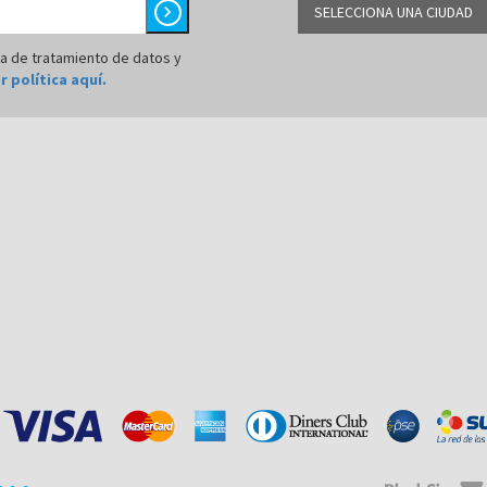
chevron_right
SELECCIONA UNA CIUDAD
BARRANQUILLA
ca de tratamiento de datos y
r política aquí.
BOGOTÁ
BUCARAMANGA
CALI
CÚCUTA
MEDELLÍN
MONTERÍA
NEIVA
PALMIRA
PASTO