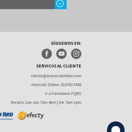
chevron_right
SÍGUENOS EN:
SERVICIO AL CLIENTE
cliente@arenacolombia.com
Atención Online: 3107617408
Ir a Formulario PQRS
Horario: Lun-Jue 7am-4pm | Vie 7am-1pm