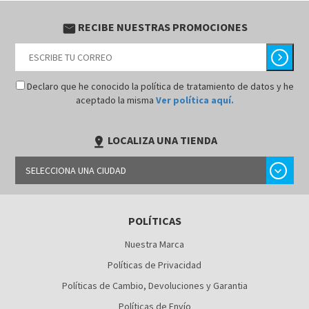
RECIBE NUESTRAS PROMOCIONES
email
chevron_right
Declaro que he conocido la política de tratamiento de datos y he
aceptado la misma
Ver política aquí.
LOCALIZA UNA TIENDA
pin_drop
chevron_right
SELECCIONA UNA CIUDAD
BARRANQUILLA
POLÍTICAS
BOGOTÁ
Nuestra Marca
BUCARAMANGA
Políticas de Privacidad
CALI
Políticas de Cambio, Devoluciones y Garantia
Políticas de Envío
CÚCUTA