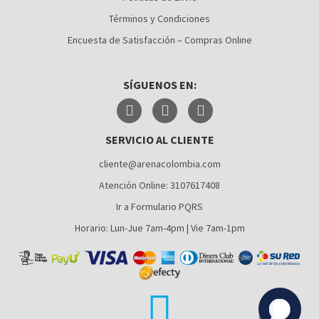
Términos y Condiciones
MEDELLÍN
Encuesta de Satisfacción – Compras Online
MONTERÍA
SÍGUENOS EN:
NEIVA
PALMIRA
SERVICIO AL CLIENTE
PASTO
cliente@arenacolombia.com
PEREIRA
Atención Online: 3107617408
POPAYÁN
Ir a Formulario PQRS
SANTA MARTA
Horario: Lun-Jue 7am-4pm | Vie 7am-1pm
VILLAVICENCIO
YUMBO