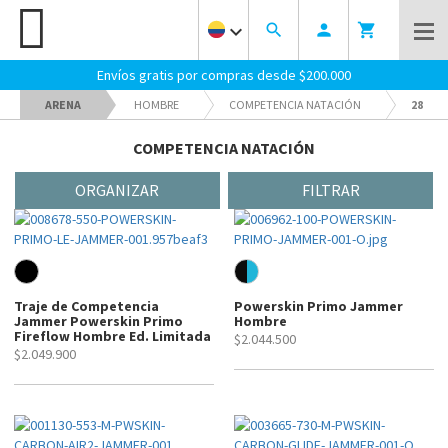
keyboard_arrow_down
search
person
shopping_cart
Envíos gratis por compras desde $200.000
ARENA
HOMBRE
COMPETENCIA NATACIÓN
28
COMPETENCIA NATACIÓN
ORGANIZAR
FILTRAR
Traje de Competencia
Powerskin Primo Jammer
Jammer Powerskin Primo
Hombre
Fireflow Hombre Ed. Limitada
$2.044.500
$2.049.900