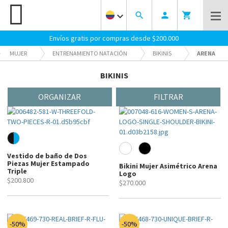
keyboard_arrow_down
search
person
shopping_cart
Envíos gratis por compras desde $200.000
MUJER
ENTRENAMIENTO NATACIÓN
BIKINIS
ARENA
BIKINIS
ORGANIZAR
FILTRAR
Vestido de baño de Dos
Piezas Mujer Estampado
Bikini Mujer Asimétrico Arena
Triple
Logo
$200.800
$270.000
-50%
-50%