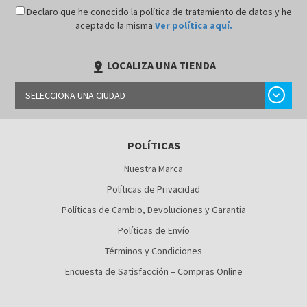
Declaro que he conocido la política de tratamiento de datos y he
aceptado la misma
Ver política aquí.
LOCALIZA UNA TIENDA
pin_drop
chevron_right
SELECCIONA UNA CIUDAD
BARRANQUILLA
POLÍTICAS
BOGOTÁ
Nuestra Marca
BUCARAMANGA
Políticas de Privacidad
CALI
Políticas de Cambio, Devoluciones y Garantia
Políticas de Envío
CÚCUTA
Términos y Condiciones
MEDELLÍN
Encuesta de Satisfacción – Compras Online
MONTERÍA