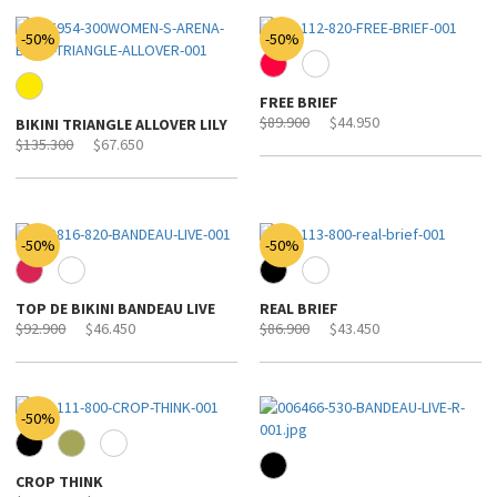
-50%
-50%
FREE BRIEF
$89.900
$44.950
BIKINI TRIANGLE ALLOVER LILY
$135.300
$67.650
-50%
-50%
TOP DE BIKINI BANDEAU LIVE
REAL BRIEF
$92.900
$46.450
$86.900
$43.450
-50%
CROP THINK