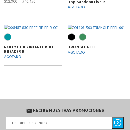
$92.900
$46.450
Top Bandeau Live R
AGOTADO
PANTY DE BIKINI FREE RULE
TRIANGLE FEEL
BREAKER R
AGOTADO
AGOTADO
RECIBE NUESTRAS PROMOCIONES
email
chevron_right