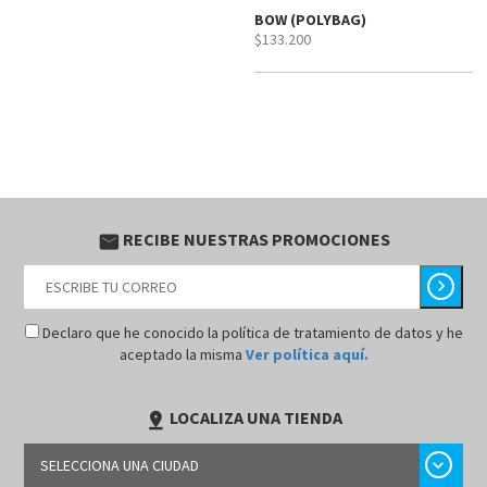
BOW (POLYBAG)
$133.200
RECIBE NUESTRAS PROMOCIONES
email
chevron_right
Declaro que he conocido la política de tratamiento de datos y he
aceptado la misma
Ver política aquí.
LOCALIZA UNA TIENDA
pin_drop
chevron_right
SELECCIONA UNA CIUDAD