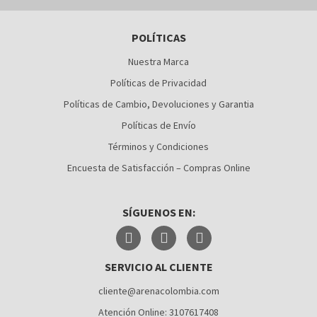
BARRANQUILLA
POLÍTICAS
BOGOTÁ
Nuestra Marca
BUCARAMANGA
Políticas de Privacidad
CALI
Políticas de Cambio, Devoluciones y Garantia
Políticas de Envío
CÚCUTA
Términos y Condiciones
MEDELLÍN
Encuesta de Satisfacción – Compras Online
MONTERÍA
SÍGUENOS EN:
NEIVA
PALMIRA
SERVICIO AL CLIENTE
PASTO
cliente@arenacolombia.com
PEREIRA
Atención Online: 3107617408