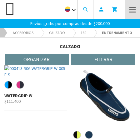
keyboard_arrow_down
search
person
shopping_cart
Envíos gratis por compras desde $200.000
ACCESORIOS
CALZADO
169
ENTRENAMIENTO
CALZADO
ORGANIZAR
FILTRAR
WATERGRIP W
$111.400