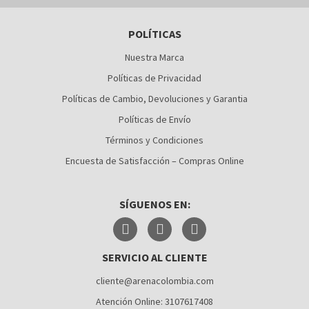
BARRANQUILLA
POLÍTICAS
BOGOTÁ
Nuestra Marca
BUCARAMANGA
Políticas de Privacidad
CALI
Políticas de Cambio, Devoluciones y Garantia
Políticas de Envío
CÚCUTA
Términos y Condiciones
MEDELLÍN
Encuesta de Satisfacción – Compras Online
MONTERÍA
SÍGUENOS EN:
NEIVA
PALMIRA
SERVICIO AL CLIENTE
PASTO
cliente@arenacolombia.com
PEREIRA
Atención Online: 3107617408