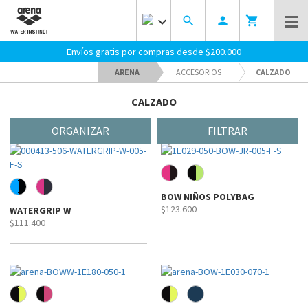
keyboard_arrow_down
search
person
shopping_cart
Envíos gratis por compras desde $200.000
ARENA
ACCESORIOS
CALZADO
CALZADO
ORGANIZAR
FILTRAR
BOW NIÑOS POLYBAG
$123.600
WATERGRIP W
$111.400