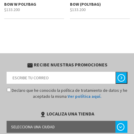
BOW W POLYBAG
BOW (POLYBAG)
$133.200
$133.200
RECIBE NUESTRAS PROMOCIONES
email
chevron_right
Declaro que he conocido la política de tratamiento de datos y he
aceptado la misma
Ver política aquí.
LOCALIZA UNA TIENDA
pin_drop
chevron_right
SELECCIONA UNA CIUDAD