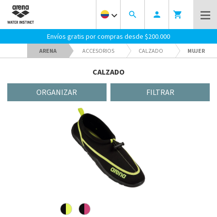
keyboard_arrow_down
search
person
shopping_cart
Envíos gratis por compras desde $200.000
ARENA
ACCESORIOS
CALZADO
MUJER
CALZADO
ORGANIZAR
FILTRAR