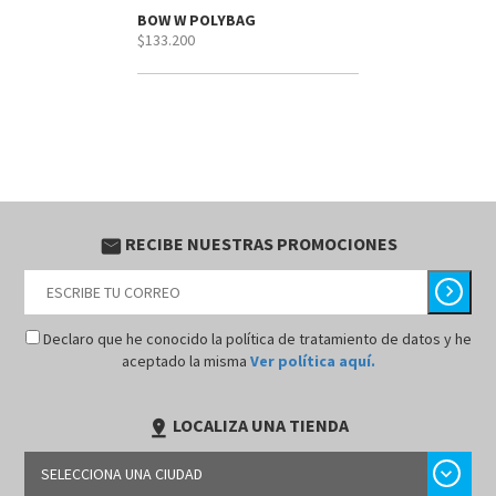
BOW W POLYBAG
$133.200
RECIBE NUESTRAS PROMOCIONES
email
chevron_right
Declaro que he conocido la política de tratamiento de datos y he
aceptado la misma
Ver política aquí.
LOCALIZA UNA TIENDA
pin_drop
chevron_right
SELECCIONA UNA CIUDAD