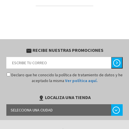
RECIBE NUESTRAS PROMOCIONES
email
chevron_right
Declaro que he conocido la política de tratamiento de datos y he
aceptado la misma
Ver política aquí.
LOCALIZA UNA TIENDA
pin_drop
chevron_right
SELECCIONA UNA CIUDAD
BARRANQUILLA