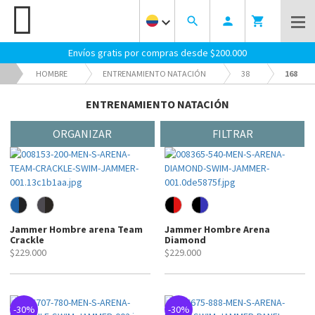
keyboard_arrow_down
search
person
shopping_cart
Envíos gratis por compras desde $200.000
HOMBRE
ENTRENAMIENTO NATACIÓN
38
168
ENTRENAMIENTO NATACIÓN
ORGANIZAR
FILTRAR
Jammer Hombre arena Team
Jammer Hombre Arena
Crackle
Diamond
$229.000
$229.000
-30%
-30%