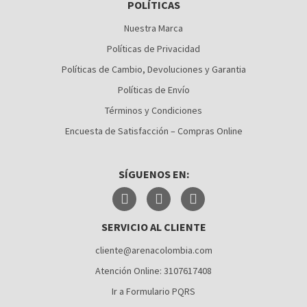
POLÍTICAS
BOGOTÁ
Nuestra Marca
BUCARAMANGA
Políticas de Privacidad
CALI
Políticas de Cambio, Devoluciones y Garantia
Políticas de Envío
CÚCUTA
Términos y Condiciones
MEDELLÍN
Encuesta de Satisfacción – Compras Online
MONTERÍA
SÍGUENOS EN:
NEIVA
PALMIRA
SERVICIO AL CLIENTE
PASTO
cliente@arenacolombia.com
PEREIRA
Atención Online: 3107617408
POPAYÁN
Ir a Formulario PQRS